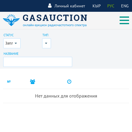
Личный кабинет
КЫР
РУС
ENG
СТАТУС
ТИП
Запланирован
Все
НАЗВАНИЕ
№
Нет данных для отображения