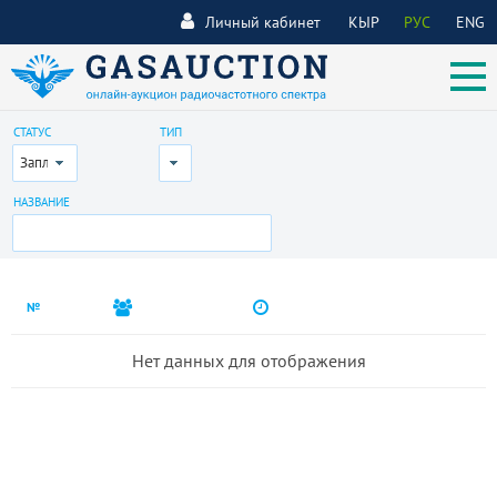
Личный кабинет
КЫР
РУС
ENG
СТАТУС
ТИП
Запланирован
Все
НАЗВАНИЕ
№
Нет данных для отображения