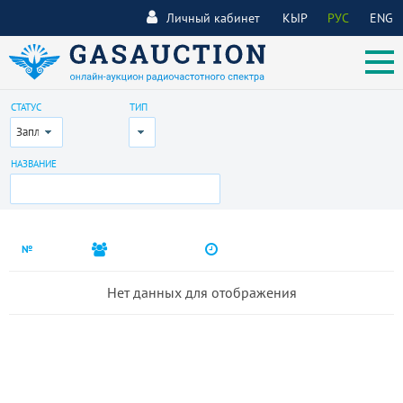
Личный кабинет
КЫР
РУС
ENG
СТАТУС
ТИП
Запланирован
Все
НАЗВАНИЕ
№
Нет данных для отображения