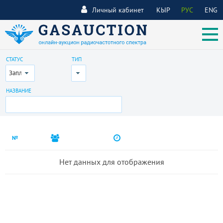
Личный кабинет
КЫР
РУС
ENG
СТАТУС
ТИП
Запланирован
Все
НАЗВАНИЕ
№
Нет данных для отображения