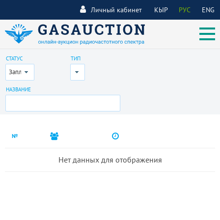
Личный кабинет
КЫР
РУС
ENG
СТАТУС
ТИП
Запланирован
Все
НАЗВАНИЕ
№
Нет данных для отображения