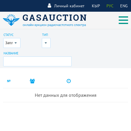
Личный кабинет
КЫР
РУС
ENG
СТАТУС
ТИП
Запланирован
Все
НАЗВАНИЕ
№
Нет данных для отображения