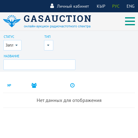
Личный кабинет
КЫР
РУС
ENG
СТАТУС
ТИП
Запланирован
Все
НАЗВАНИЕ
№
Нет данных для отображения