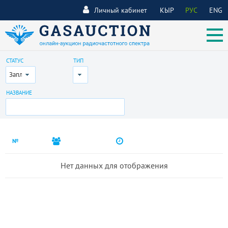
Личный кабинет
КЫР
РУС
ENG
СТАТУС
ТИП
Запланирован
Все
НАЗВАНИЕ
№
Нет данных для отображения