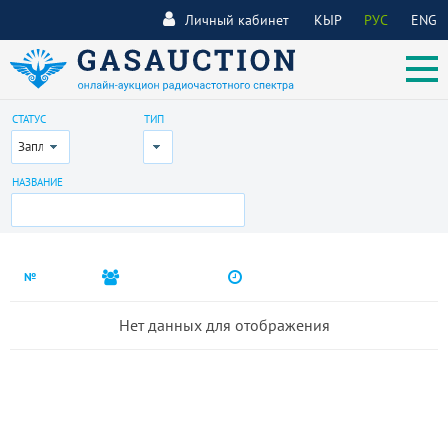
Личный кабинет
КЫР
РУС
ENG
СТАТУС
ТИП
Запланирован
Все
НАЗВАНИЕ
№
Нет данных для отображения