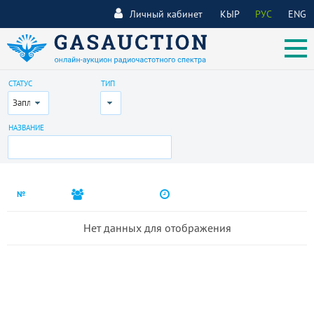
Личный кабинет
КЫР
РУС
ENG
СТАТУС
ТИП
Запланирован
Все
НАЗВАНИЕ
№
Нет данных для отображения