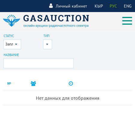
Личный кабинет
КЫР
РУС
ENG
СТАТУС
ТИП
Запланирован
Все
НАЗВАНИЕ
№
Нет данных для отображения