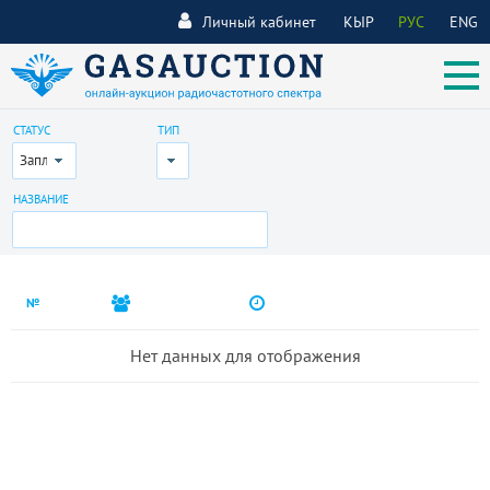
Личный кабинет
КЫР
РУС
ENG
СТАТУС
ТИП
Запланирован
Все
НАЗВАНИЕ
№
Нет данных для отображения