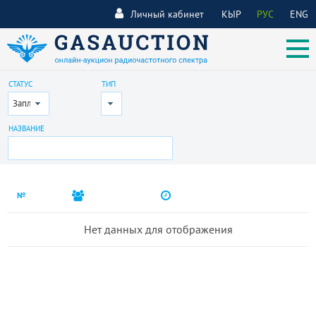
Личный кабинет
КЫР
РУС
ENG
СТАТУС
ТИП
Запланирован
Все
НАЗВАНИЕ
№
Нет данных для отображения