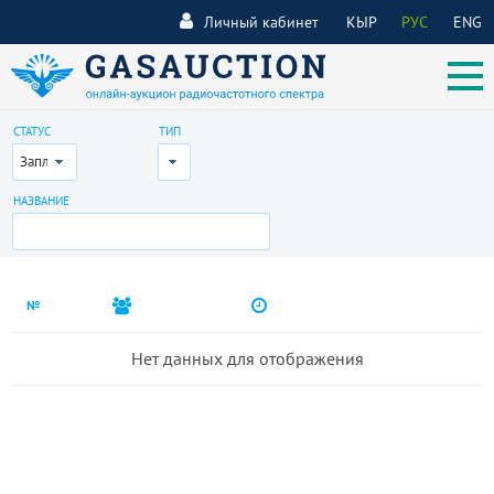
Личный кабинет
КЫР
РУС
ENG
СТАТУС
ТИП
Запланирован
Все
НАЗВАНИЕ
№
Нет данных для отображения