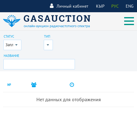
Личный кабинет
КЫР
РУС
ENG
СТАТУС
ТИП
Запланирован
Все
НАЗВАНИЕ
№
Нет данных для отображения