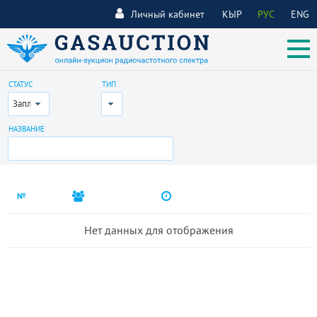
Личный кабинет
КЫР
РУС
ENG
СТАТУС
ТИП
Запланирован
Все
НАЗВАНИЕ
№
Нет данных для отображения