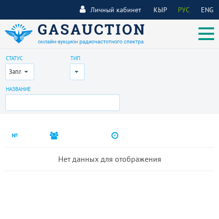
Личный кабинет
КЫР
РУС
ENG
СТАТУС
ТИП
Запланирован
Все
НАЗВАНИЕ
№
Нет данных для отображения