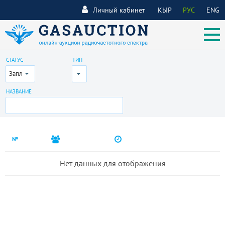
Личный кабинет
КЫР
РУС
ENG
СТАТУС
ТИП
Запланирован
Все
НАЗВАНИЕ
№
Нет данных для отображения