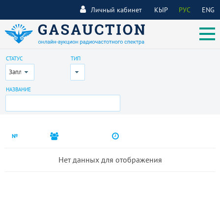
Личный кабинет
КЫР
РУС
ENG
СТАТУС
ТИП
Запланирован
Все
НАЗВАНИЕ
№
Нет данных для отображения