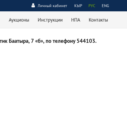
Личный кабинет
КЫР
РУС
ENG
Аукционы
Инструкции
НПА
Контакты
ик Баатыра, 7 «б», по телефону 544103.