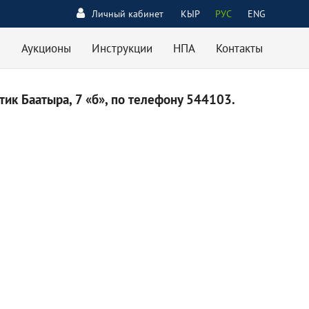
Личный кабинет
КЫР
РУС
ENG
Аукционы
Инструкции
НПА
Контакты
ик Баатыра, 7 «б», по телефону 544103.