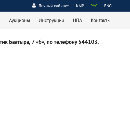
Личный кабинет
КЫР
РУС
ENG
Аукционы
Инструкции
НПА
Контакты
ик Баатыра, 7 «б», по телефону 544103.