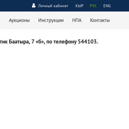
Личный кабинет
КЫР
РУС
ENG
Аукционы
Инструкции
НПА
Контакты
ик Баатыра, 7 «б», по телефону 544103.