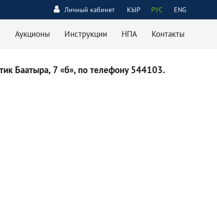
Личный кабинет
КЫР
РУС
ENG
Аукционы
Инструкции
НПА
Контакты
ик Баатыра, 7 «б», по телефону 544103.