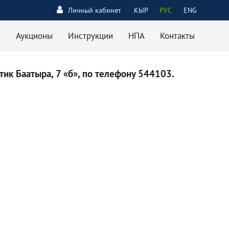
Личный кабинет
КЫР
РУС
ENG
Аукционы
Инструкции
НПА
Контакты
ик Баатыра, 7 «б», по телефону 544103.