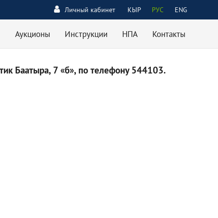
Личный кабинет
КЫР
РУС
ENG
Аукционы
Инструкции
НПА
Контакты
ик Баатыра, 7 «б», по телефону 544103.