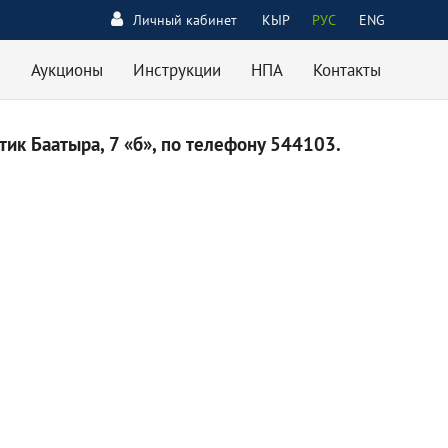
Личный кабинет
КЫР
РУС
ENG
Аукционы
Инструкции
НПА
Контакты
ик Баатыра, 7 «б», по телефону 544103.