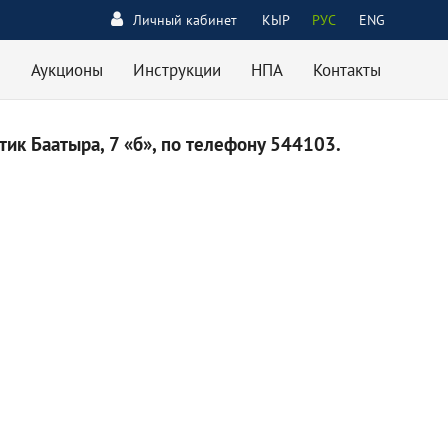
Личный кабинет
КЫР
РУС
ENG
Аукционы
Инструкции
НПА
Контакты
ик Баатыра, 7 «б», по телефону 544103.