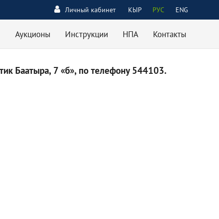
Личный кабинет
КЫР
РУС
ENG
Аукционы
Инструкции
НПА
Контакты
ик Баатыра, 7 «б», по телефону 544103.