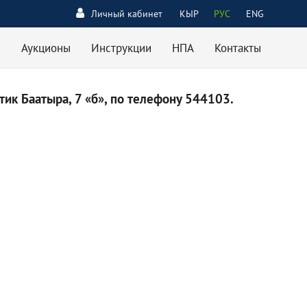
Личный кабинет
КЫР
РУС
ENG
Аукционы
Инструкции
НПА
Контакты
ик Баатыра, 7 «б», по телефону 544103.