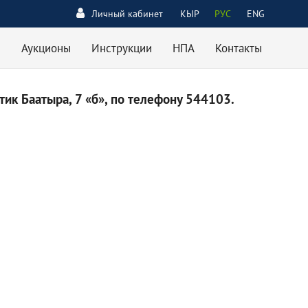
Личный кабинет
КЫР
РУС
ENG
Аукционы
Инструкции
НПА
Контакты
ик Баатыра, 7 «б», по телефону 544103.