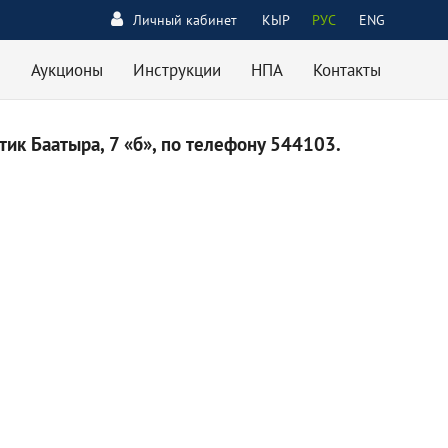
Личный кабинет
КЫР
РУС
ENG
Аукционы
Инструкции
НПА
Контакты
ик Баатыра, 7 «б», по телефону 544103.