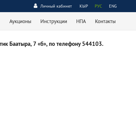
Личный кабинет
КЫР
РУС
ENG
Аукционы
Инструкции
НПА
Контакты
ик Баатыра, 7 «б», по телефону 544103.