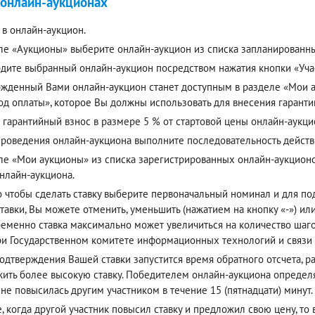
 онлайн-аукционах
 в онлайн-аукцион.
ле «Аукционы» выберите онлайн-аукцион из списка запланированн
дите выбранный онлайн-аукцион посредством нажатия кнопки «Учас
жденный Вами онлайн-аукцион станет доступным в разделе «Мои ау
од оплаты», которое Вы должны использовать для внесения гаранти
 гарантийный взнос в размере 5 % от стартовой цены онлайн-аукци
проведения онлайн-аукциона выполните последовательность действ
ле «Мои аукционы» из списка зарегистрированных онлайн-аукцион
онлайн-аукциона.
о чтобы сделать ставку выберите первоначальный номинал и для п
тавки, Вы можете отменить, уменьшить (нажатием на кнопку «-») или
еменно ставка максимально может увеличиться на количество шагов
ри Государственном комитете информационных технологий и связи
одтверждения Вашей ставки запустится время обратного отсчета, р
ить более высокую ставку. Победителем онлайн-аукциона определя
 не повысилась другим участником в течение 15 (пятнадцати) минут.
е, когда другой участник повысил ставку и предложил свою цену, то