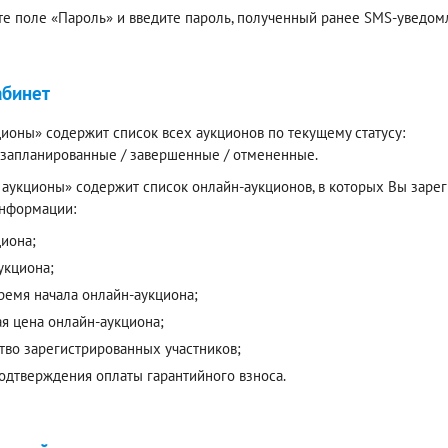
е поле «Пароль» и введите пароль, полученный ранее SMS-уведомл
абинет
ионы» содержит список всех аукционов по текущему статусу:
/ запланированные / завершенные / отмененные.
аукционы» содержит список онлайн-аукционов, в которых Вы зареги
нформации:
циона;
укциона;
время начала онлайн-аукциона;
ая цена онлайн-аукциона;
тво зарегистрированных участников;
подтверждения оплаты гарантийного взноса.