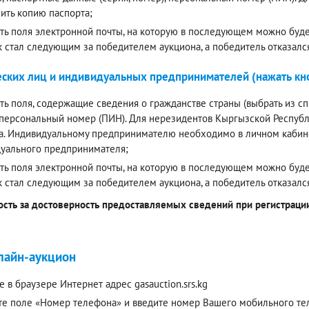
ить копию паспорта;
ть поля электронной почты, на которую в последующем можно будет
к стал следующим за победителем аукциона, а победитель отказалс
ских лиц и индивидуальных предпринимателей (нажать кно
ть поля, содержащие сведения о гражданстве страны (выбрать из спи
 персональный номер (ПИН). Для нерезидентов Кыргызской Респуб
а. Индивидуальному предпринимателю необходимо в личном кабинет
уального предпринимателя;
ть поля электронной почты, на которую в последующем можно будет
к стал следующим за победителем аукциона, а победитель отказалс
ость за достоверность предоставляемых сведений при регистрации 
лайн-аукцион
е в браузере Интернет адрес gasauction.srs.kg
е поле «Номер телефона» и введите номер Вашего мобильного теле