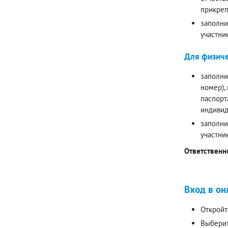
прикреп
заполни
участни
Для физиче
заполни
номер),
паспорт
индивид
заполни
участни
Ответственн
Вход в он
Откройт
Выберит