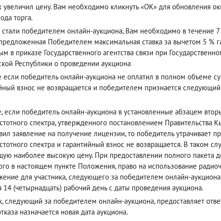
к увеличил цену. Вам необходимо кликнуть «ОК» для обновления окн
ода торга.
 стали победителем онлайн-аукциона, Вам необходимо в течение 7 
(предложенная Победителем максимальная ставка за вычетом 5 % га
ым в приказе Государственного агентства связи при Государствен
кой Республики о проведении аукциона
е если победитель онлайн-аукциона не оплатил в полном объеме су
йный взнос не возвращается и победителем признается следующи
е, если победитель онлайн-аукциона в установленные абзацем вто
стотного спектра, утвержденного постановлением Правительства Кы
вил заявление на получение лицензии, то победитель утрачивает п
стотного спектра и гарантийный взнос не возвращается. В таком с
ую наиболее высокую цену. При предоставлении полного пакета до
ого в настоящем пункте Положения, право на использование радиоч
ение для участника, следующего за победителем онлайн-аукциона
а 14 (четырнадцать) рабочий день с даты проведения аукциона.
к, следующий за победителем онлайн-аукциона, предоставляет ответ 
отказа назначается новая дата аукциона.