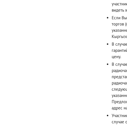
участни
видеть х
Если Вы
торгов 
указанн
Кыргызс
В случа
гаранти
цену.
В случа
радиоча
предста
радиоча
следующ
указанн
Предлож
адрес н
Участни
случае 