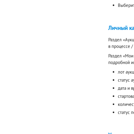
Выберит
Личный к
Раздел «Аукц
в процессе 
Раздел «Мои 
подробной и
лот аук
статус а
дата и 
стартов
количес
статус 