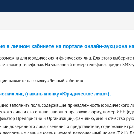
ия в личном кабинете на портале онлайн-аукциона н
 возможна для юридических и физических лиц. Для этого выберите 
оле «номер телефона». На указанный номер телефона, придет SMS-
ации нажмите на ссылку «Личный кабинет».
еских лиц (нажать кнопку «Юридическое лицо»):
имо заполнить поля, содержащие принадлежность юридического лиц
ского лица и его организационно-правовую форму, номер ИНН (и
фикатор Предприятий и Организаций), фамилию, имя и отчество ру
ичии доверенного лица, сведения о представителе, содержащие граж
о, паспортные данные (серия, номер), персональный номер (ПИН).