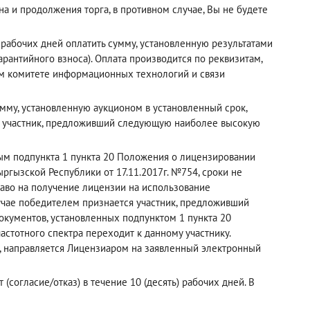
а и продолжения торга, в противном случае, Вы не будете
рабочих дней оплатить сумму, установленную результатами
рантийного взноса). Оплата производится по реквизитам,
ном комитете информационных технологий и связи
мму, установленную аукционом в установленный срок,
й участник, предложивший следующую наиболее высокую
рым подпункта 1 пункта 20 Положения о лицензировании
ргызской Республики от 17.11.2017г. №754, сроки не
раво на получение лицензии на использование
лучае победителем признается участник, предложивший
кументов, установленных подпунктом 1 пункта 20
астотного спектра переходит к данному участнику.
, направляется Лицензиаром на заявленный электронный
(согласие/отказ) в течение 10 (десять) рабочих дней. В