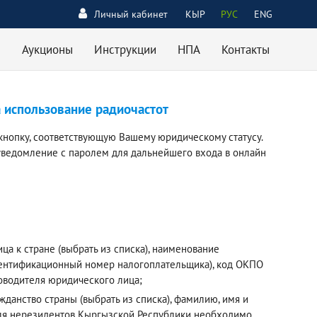
Личный кабинет
КЫР
РУС
ENG
Аукционы
Инструкции
НПА
Контакты
а использование радиочастот
кнопку, соответствующую Вашему юридическому статусу.
уведомление с паролем для дальнейшего входа в онлайн
а к стране (выбрать из списка), наименование
дентификационный номер налогоплательщика), код ОКПО
ководителя юридического лица;
данство страны (выбрать из списка), фамилию, имя и
 Для нерезидентов Кыргызской Республики необходимо