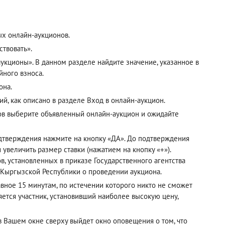
ых онлайн-аукционов.
твовать».
кционы». В данном разделе найдите значение, указанное в
йного взноса.
она.
ий, как описано в разделе
Вход в онлайн-аукцион
.
ов выберите объявленный онлайн-аукцион и ожидайте
одтверждения нажмите на кнопку «ДА». До подтверждения
 увеличить размер ставки (нажатием на кнопку «+»).
, установленных в приказе Государственного агентства
 Кыргызской Республики о проведении аукциона.
авное 15 минутам, по истечении которого никто не сможет
ется участник, установивший наиболее высокую цену,
 в Вашем окне сверху выйдет окно оповещения о том, что