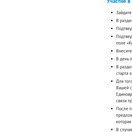
Участие в
Зайдите
В разде
Подтвер
Подтвер
поле «К
Внесите
В день 
В разде
старта 
Для тог
Вашей с
Единовр
связи п
После п
предлож
которая
В случа