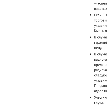
участни
видеть х
Если Вы
торгов 
указанн
Кыргызс
В случа
гаранти
цену.
В случа
радиоча
предста
радиоча
следующ
указанн
Предлож
адрес н
Участни
случае 