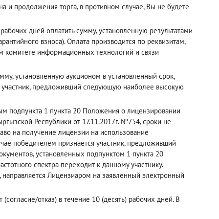
а и продолжения торга, в противном случае, Вы не будете
рабочих дней оплатить сумму, установленную результатами
рантийного взноса). Оплата производится по реквизитам,
ном комитете информационных технологий и связи
мму, установленную аукционом в установленный срок,
й участник, предложивший следующую наиболее высокую
рым подпункта 1 пункта 20 Положения о лицензировании
ргызской Республики от 17.11.2017г. №754, сроки не
раво на получение лицензии на использование
лучае победителем признается участник, предложивший
кументов, установленных подпунктом 1 пункта 20
астотного спектра переходит к данному участнику.
, направляется Лицензиаром на заявленный электронный
(согласие/отказ) в течение 10 (десять) рабочих дней. В