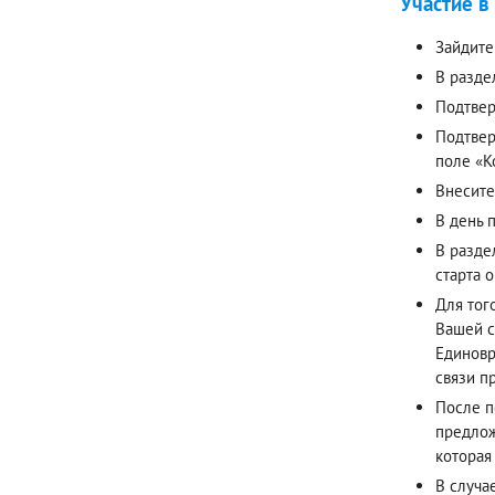
Участие в
Зайдите
В разде
Подтвер
Подтвер
поле «К
Внесите
В день 
В разде
старта 
Для тог
Вашей с
Единовр
связи п
После п
предлож
которая
В случа