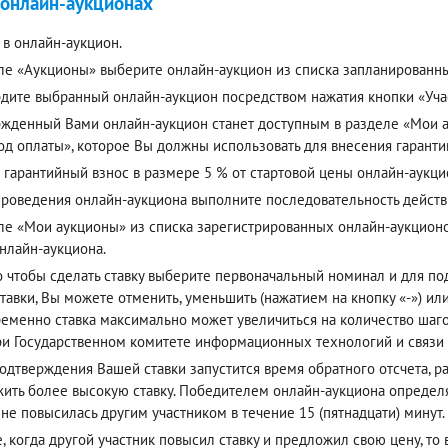
 онлайн-аукционах
 в онлайн-аукцион.
ле «Аукционы» выберите онлайн-аукцион из списка запланированн
дите выбранный онлайн-аукцион посредством нажатия кнопки «Учас
жденный Вами онлайн-аукцион станет доступным в разделе «Мои ау
од оплаты», которое Вы должны использовать для внесения гаранти
 гарантийный взнос в размере 5 % от стартовой цены онлайн-аукци
проведения онлайн-аукциона выполните последовательность действ
ле «Мои аукционы» из списка зарегистрированных онлайн-аукцион
онлайн-аукциона.
о чтобы сделать ставку выберите первоначальный номинал и для п
тавки, Вы можете отменить, уменьшить (нажатием на кнопку «-») или
еменно ставка максимально может увеличиться на количество шагов
ри Государственном комитете информационных технологий и связи
одтверждения Вашей ставки запустится время обратного отсчета, р
ить более высокую ставку. Победителем онлайн-аукциона определя
 не повысилась другим участником в течение 15 (пятнадцати) минут.
е, когда другой участник повысил ставку и предложил свою цену, то