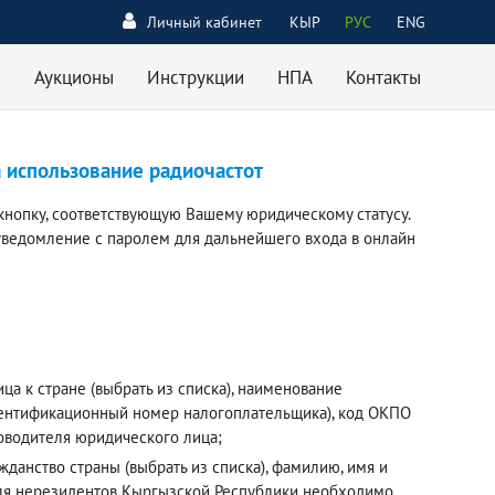
Личный кабинет
КЫР
РУС
ENG
Аукционы
Инструкции
НПА
Контакты
а использование радиочастот
кнопку, соответствующую Вашему юридическому статусу.
уведомление с паролем для дальнейшего входа в онлайн
а к стране (выбрать из списка), наименование
дентификационный номер налогоплательщика), код ОКПО
ководителя юридического лица;
данство страны (выбрать из списка), фамилию, имя и
 Для нерезидентов Кыргызской Республики необходимо