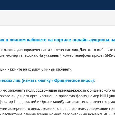
ия в личном кабинете на портале онлайн-аукциона н
 возможна для юридических и физических лиц. Для этого выберите 
оле «номер телефона». На указанный номер телефона, придет SMS-
ации нажмите на ссылку «Личный кабинет».
еских лиц (нажать кнопку «Юридическое лицо»):
имо заполнить поля, содержащие принадлежность юридического лиц
ского лица и его организационно-правовую форму, номер ИНН (и
фикатор Предприятий и Организаций), фамилию, имя и отчество ру
ичии доверенного лица, сведения о представителе, содержащие граж
о, паспортные данные (серия, номер), персональный номер (ПИН).