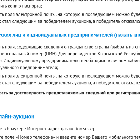
ить копию паспорта;
ть поля электронной почты, на которую в последующем можно будет
к стал следующим за победителем аукциона, а победитель отказалс
ских лиц и индивидуальных предпринимателей (нажать кно
ть поля, содержащие сведения о гражданстве страны (выбрать из спи
 персональный номер (ПИН). Для нерезидентов Кыргызской Респуб
а. Индивидуальному предпринимателю необходимо в личном кабинет
уального предпринимателя;
ть поля электронной почты, на которую в последующем можно будет
к стал следующим за победителем аукциона, а победитель отказалс
ость за достоверность предоставляемых сведений при регистрации 
лайн-аукцион
е в браузере Интернет адрес gasauction.srs.kg
е поле «Номер телефона» и введите номер Вашего мобильного теле