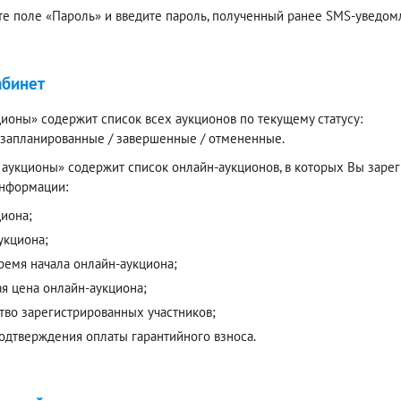
е поле «Пароль» и введите пароль, полученный ранее SMS-уведомл
абинет
ионы» содержит список всех аукционов по текущему статусу:
/ запланированные / завершенные / отмененные.
аукционы» содержит список онлайн-аукционов, в которых Вы зареги
нформации:
циона;
укциона;
время начала онлайн-аукциона;
ая цена онлайн-аукциона;
тво зарегистрированных участников;
подтверждения оплаты гарантийного взноса.