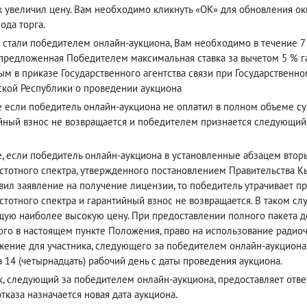
к увеличил цену. Вам необходимо кликнуть «ОК» для обновления окн
ода торга.
 стали победителем онлайн-аукциона, Вам необходимо в течение 7 
(предложенная Победителем максимальная ставка за вычетом 5 % га
ым в приказе Государственного агентства связи при Государствен
кой Республики о проведении аукциона
е если победитель онлайн-аукциона не оплатил в полном объеме су
йный взнос не возвращается и победителем признается следующи
е, если победитель онлайн-аукциона в установленные абзацем вто
стотного спектра, утвержденного постановлением Правительства Кы
вил заявление на получение лицензии, то победитель утрачивает п
стотного спектра и гарантийный взнос не возвращается. В таком с
ую наиболее высокую цену. При предоставлении полного пакета до
ого в настоящем пункте Положения, право на использование радиоч
ение для участника, следующего за победителем онлайн-аукциона
а 14 (четырнадцать) рабочий день с даты проведения аукциона.
к, следующий за победителем онлайн-аукциона, предоставляет ответ 
отказа назначается новая дата аукциона.