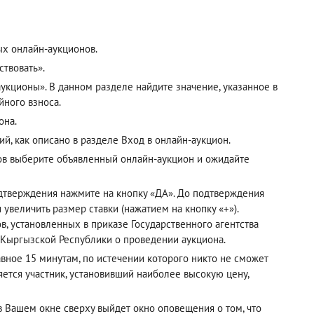
ых онлайн-аукционов.
твовать».
кционы». В данном разделе найдите значение, указанное в
йного взноса.
она.
ий, как описано в разделе
Вход в онлайн-аукцион
.
ов выберите объявленный онлайн-аукцион и ожидайте
одтверждения нажмите на кнопку «ДА». До подтверждения
 увеличить размер ставки (нажатием на кнопку «+»).
, установленных в приказе Государственного агентства
 Кыргызской Республики о проведении аукциона.
авное 15 минутам, по истечении которого никто не сможет
ется участник, установивший наиболее высокую цену,
 в Вашем окне сверху выйдет окно оповещения о том, что