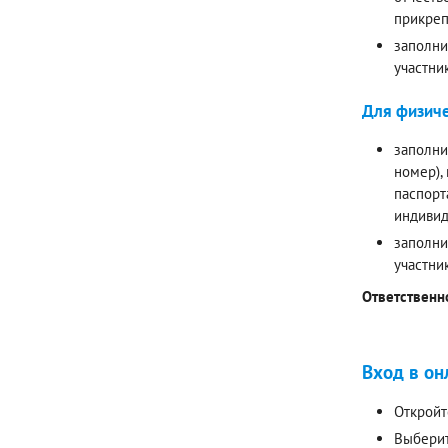
прикреп
заполни
участни
Для физиче
заполни
номер),
паспорт
индивид
заполни
участни
Ответственн
Вход в он
Откройт
Выберит