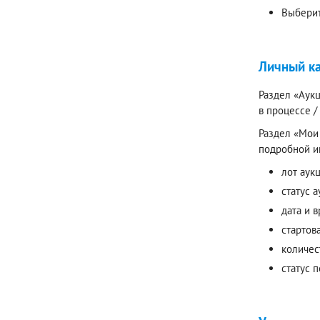
Выберит
Личный к
Раздел «Аукц
в процессе 
Раздел «Мои 
подробной и
лот аук
статус а
дата и 
стартов
количес
статус 