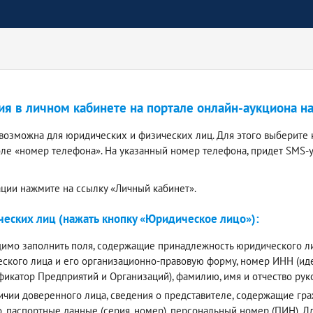
ия в личном кабинете на портале онлайн-аукциона н
 возможна для юридических и физических лиц. Для этого выберите 
оле «номер телефона». На указанный номер телефона, придет SMS-
ации нажмите на ссылку «Личный кабинет».
еских лиц (нажать кнопку «Юридическое лицо»):
имо заполнить поля, содержащие принадлежность юридического лиц
ского лица и его организационно-правовую форму, номер ИНН (и
фикатор Предприятий и Организаций), фамилию, имя и отчество ру
ичии доверенного лица, сведения о представителе, содержащие граж
о, паспортные данные (серия, номер), персональный номер (ПИН).