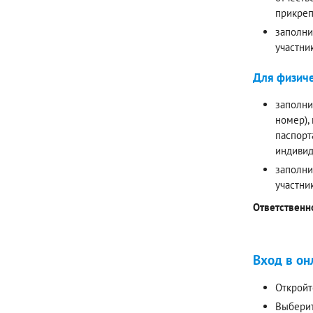
прикреп
заполни
участни
Для физиче
заполни
номер),
паспорт
индивид
заполни
участни
Ответственн
Вход в он
Откройт
Выберит