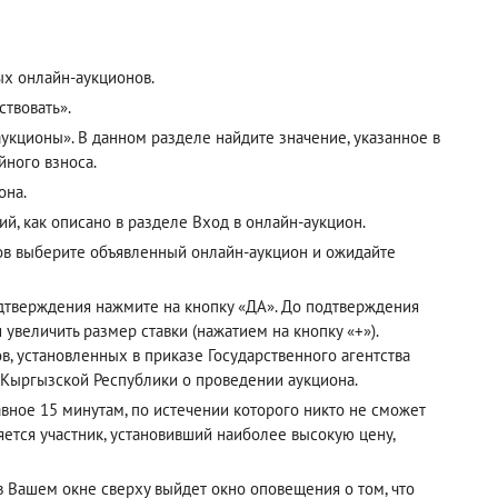
ых онлайн-аукционов.
твовать».
кционы». В данном разделе найдите значение, указанное в
йного взноса.
она.
ий, как описано в разделе
Вход в онлайн-аукцион
.
ов выберите объявленный онлайн-аукцион и ожидайте
одтверждения нажмите на кнопку «ДА». До подтверждения
 увеличить размер ставки (нажатием на кнопку «+»).
, установленных в приказе Государственного агентства
 Кыргызской Республики о проведении аукциона.
авное 15 минутам, по истечении которого никто не сможет
ется участник, установивший наиболее высокую цену,
 в Вашем окне сверху выйдет окно оповещения о том, что