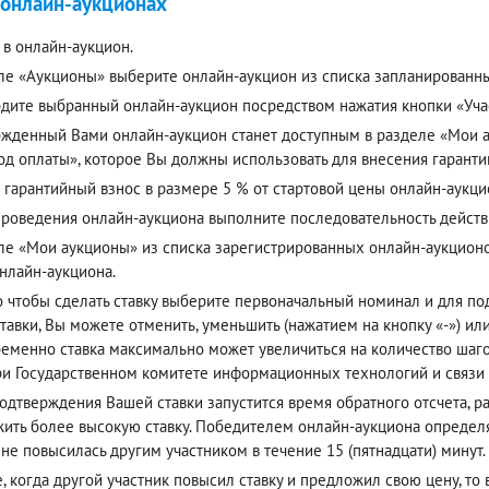
 онлайн-аукционах
 в онлайн-аукцион.
ле «Аукционы» выберите онлайн-аукцион из списка запланированн
дите выбранный онлайн-аукцион посредством нажатия кнопки «Учас
жденный Вами онлайн-аукцион станет доступным в разделе «Мои ау
од оплаты», которое Вы должны использовать для внесения гаранти
 гарантийный взнос в размере 5 % от стартовой цены онлайн-аукци
проведения онлайн-аукциона выполните последовательность действ
ле «Мои аукционы» из списка зарегистрированных онлайн-аукцион
онлайн-аукциона.
о чтобы сделать ставку выберите первоначальный номинал и для п
тавки, Вы можете отменить, уменьшить (нажатием на кнопку «-») или
еменно ставка максимально может увеличиться на количество шагов
ри Государственном комитете информационных технологий и связи
одтверждения Вашей ставки запустится время обратного отсчета, р
ить более высокую ставку. Победителем онлайн-аукциона определя
 не повысилась другим участником в течение 15 (пятнадцати) минут.
е, когда другой участник повысил ставку и предложил свою цену, то