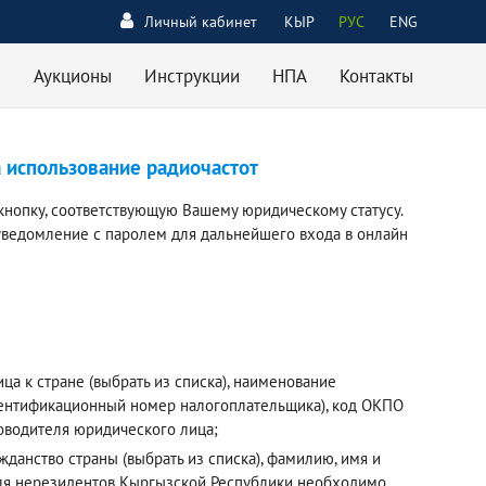
Личный кабинет
КЫР
РУС
ENG
Аукционы
Инструкции
НПА
Контакты
а использование радиочастот
кнопку, соответствующую Вашему юридическому статусу.
уведомление с паролем для дальнейшего входа в онлайн
а к стране (выбрать из списка), наименование
дентификационный номер налогоплательщика), код ОКПО
ководителя юридического лица;
данство страны (выбрать из списка), фамилию, имя и
 Для нерезидентов Кыргызской Республики необходимо