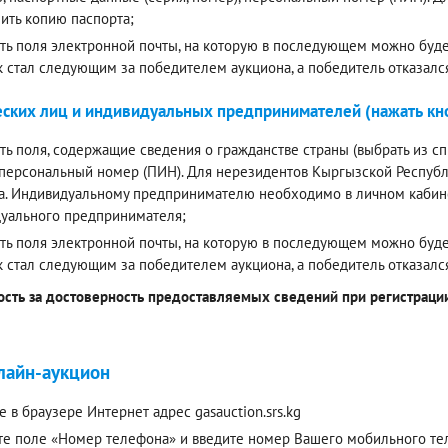
ить копию паспорта;
ть поля электронной почты, на которую в последующем можно будет
к стал следующим за победителем аукциона, а победитель отказалс
ских лиц и индивидуальных предпринимателей (нажать кно
ть поля, содержащие сведения о гражданстве страны (выбрать из спи
 персональный номер (ПИН). Для нерезидентов Кыргызской Респуб
а. Индивидуальному предпринимателю необходимо в личном кабинет
уального предпринимателя;
ть поля электронной почты, на которую в последующем можно будет
к стал следующим за победителем аукциона, а победитель отказалс
ость за достоверность предоставляемых сведений при регистрации 
лайн-аукцион
е в браузере Интернет адрес gasauction.srs.kg
е поле «Номер телефона» и введите номер Вашего мобильного теле