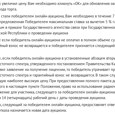
к увеличил цену. Вам необходимо кликнуть «ОК» для обновления окн
ода торга.
 стали победителем онлайн-аукциона, Вам необходимо в течение 7 
(предложенная Победителем максимальная ставка за вычетом 5 % га
ым в приказе Государственного агентства связи при Государствен
кой Республики о проведении аукциона
е если победитель онлайн-аукциона не оплатил в полном объеме су
йный взнос не возвращается и победителем признается следующи
е, если победитель онлайн-аукциона в установленные абзацем вто
стотного спектра, утвержденного постановлением Правительства Кы
вил заявление на получение лицензии, то победитель утрачивает п
стотного спектра и гарантийный взнос не возвращается. В таком с
ую наиболее высокую цену. При предоставлении полного пакета до
ого в настоящем пункте Положения, право на использование радиоч
ение для участника, следующего за победителем онлайн-аукциона
а 14 (четырнадцать) рабочий день с даты проведения аукциона.
к, следующий за победителем онлайн-аукциона, предоставляет ответ 
отказа назначается новая дата аукциона.