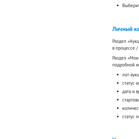
Выберит
Личный к
Раздел «Аукц
в процессе 
Раздел «Мои 
подробной и
лот аук
статус а
дата и 
стартов
количес
статус 