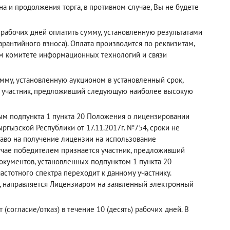
а и продолжения торга, в противном случае, Вы не будете
рабочих дней оплатить сумму, установленную результатами
рантийного взноса). Оплата производится по реквизитам,
ном комитете информационных технологий и связи
мму, установленную аукционом в установленный срок,
й участник, предложивший следующую наиболее высокую
рым подпункта 1 пункта 20 Положения о лицензировании
ргызской Республики от 17.11.2017г. №754, сроки не
раво на получение лицензии на использование
лучае победителем признается участник, предложивший
кументов, установленных подпунктом 1 пункта 20
астотного спектра переходит к данному участнику.
, направляется Лицензиаром на заявленный электронный
(согласие/отказ) в течение 10 (десять) рабочих дней. В