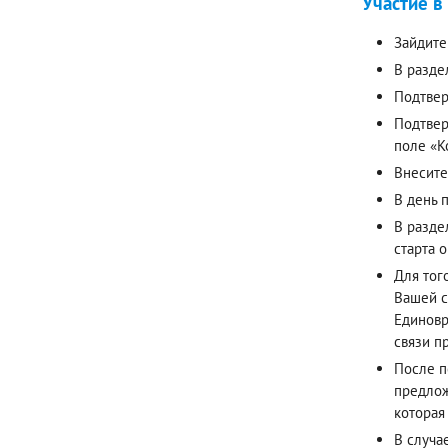
Участие в
Зайдите
В разде
Подтвер
Подтвер
поле «К
Внесите
В день 
В разде
старта 
Для тог
Вашей с
Единовр
связи п
После п
предлож
которая
В случа