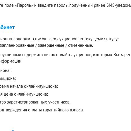
е поле «Пароль» и введите пароль, полученный ранее SMS-уведомл
абинет
ионы» содержит список всех аукционов по текущему статусу:
/ запланированные / завершенные / отмененные.
аукционы» содержит список онлайн-аукционов, в которых Вы зареги
нформации:
циона;
укциона;
время начала онлайн-аукциона;
ая цена онлайн-аукциона;
тво зарегистрированных участников;
подтверждения оплаты гарантийного взноса.