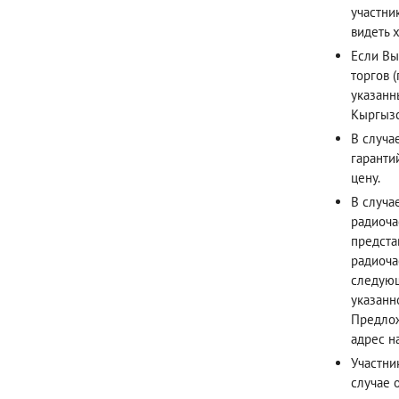
участни
видеть х
Если Вы
торгов 
указанн
Кыргызс
В случа
гаранти
цену.
В случа
радиоча
предста
радиоча
следующ
указанн
Предлож
адрес н
Участни
случае 