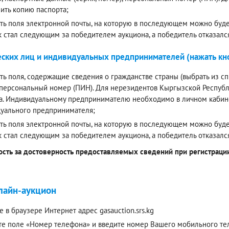
ить копию паспорта;
ть поля электронной почты, на которую в последующем можно будет
к стал следующим за победителем аукциона, а победитель отказалс
ских лиц и индивидуальных предпринимателей (нажать кно
ть поля, содержащие сведения о гражданстве страны (выбрать из спи
 персональный номер (ПИН). Для нерезидентов Кыргызской Респуб
а. Индивидуальному предпринимателю необходимо в личном кабинет
уального предпринимателя;
ть поля электронной почты, на которую в последующем можно будет
к стал следующим за победителем аукциона, а победитель отказалс
ость за достоверность предоставляемых сведений при регистрации 
лайн-аукцион
е в браузере Интернет адрес gasauction.srs.kg
е поле «Номер телефона» и введите номер Вашего мобильного теле