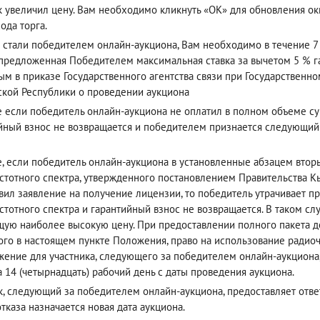
к увеличил цену. Вам необходимо кликнуть «ОК» для обновления окн
ода торга.
 стали победителем онлайн-аукциона, Вам необходимо в течение 7 
(предложенная Победителем максимальная ставка за вычетом 5 % га
ым в приказе Государственного агентства связи при Государствен
кой Республики о проведении аукциона
е если победитель онлайн-аукциона не оплатил в полном объеме су
йный взнос не возвращается и победителем признается следующи
е, если победитель онлайн-аукциона в установленные абзацем вто
стотного спектра, утвержденного постановлением Правительства Кы
вил заявление на получение лицензии, то победитель утрачивает п
стотного спектра и гарантийный взнос не возвращается. В таком с
ую наиболее высокую цену. При предоставлении полного пакета до
ого в настоящем пункте Положения, право на использование радиоч
ение для участника, следующего за победителем онлайн-аукциона
а 14 (четырнадцать) рабочий день с даты проведения аукциона.
к, следующий за победителем онлайн-аукциона, предоставляет ответ 
отказа назначается новая дата аукциона.