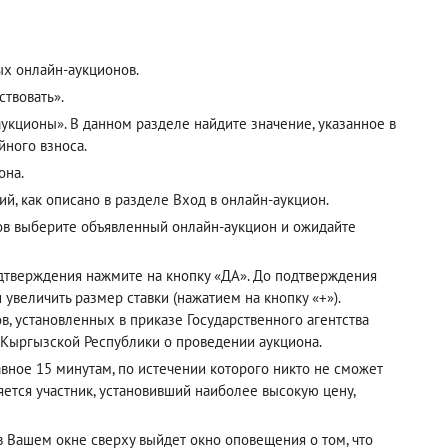
ых онлайн-аукционов.
твовать».
кционы». В данном разделе найдите значение, указанное в
йного взноса.
она.
ий, как описано в разделе
Вход в онлайн-аукцион
.
ов выберите объявленный онлайн-аукцион и ожидайте
одтверждения нажмите на кнопку «ДА». До подтверждения
 увеличить размер ставки (нажатием на кнопку «+»).
, установленных в приказе Государственного агентства
 Кыргызской Республики о проведении аукциона.
авное 15 минутам, по истечении которого никто не сможет
ется участник, установивший наиболее высокую цену,
 в Вашем окне сверху выйдет окно оповещения о том, что