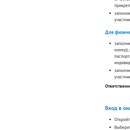
прикреп
заполни
участни
Для физиче
заполни
номер),
паспорт
индивид
заполни
участни
Ответственн
Вход в он
Откройт
Выберит