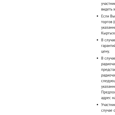
участни
видеть х
Если Вы
торгов 
указанн
Кыргызс
В случа
гаранти
цену.
В случа
радиоча
предста
радиоча
следующ
указанн
Предлож
адрес н
Участни
случае 