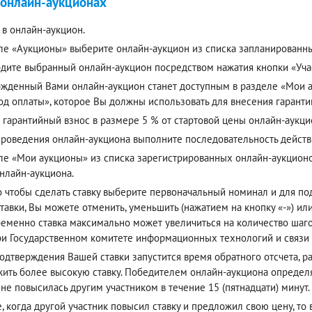
 онлайн-аукционах
 в онлайн-аукцион.
ле «Аукционы» выберите онлайн-аукцион из списка запланированн
дите выбранный онлайн-аукцион посредством нажатия кнопки «Учас
жденный Вами онлайн-аукцион станет доступным в разделе «Мои ау
од оплаты», которое Вы должны использовать для внесения гаранти
 гарантийный взнос в размере 5 % от стартовой цены онлайн-аукци
проведения онлайн-аукциона выполните последовательность действ
ле «Мои аукционы» из списка зарегистрированных онлайн-аукцион
онлайн-аукциона.
о чтобы сделать ставку выберите первоначальный номинал и для п
тавки, Вы можете отменить, уменьшить (нажатием на кнопку «-») или
еменно ставка максимально может увеличиться на количество шагов
ри Государственном комитете информационных технологий и связи
одтверждения Вашей ставки запустится время обратного отсчета, р
ить более высокую ставку. Победителем онлайн-аукциона определя
 не повысилась другим участником в течение 15 (пятнадцати) минут.
е, когда другой участник повысил ставку и предложил свою цену, то