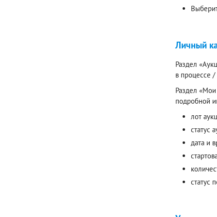
Выберит
Личный к
Раздел «Аукц
в процессе 
Раздел «Мои 
подробной и
лот аук
статус а
дата и 
стартов
количес
статус 