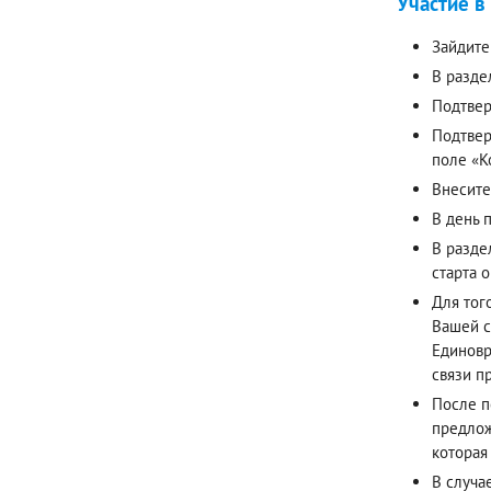
Участие в
Зайдите
В разде
Подтвер
Подтвер
поле «К
Внесите
В день 
В разде
старта 
Для тог
Вашей с
Единовр
связи п
После п
предлож
которая
В случа