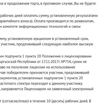
а и продолжения торга, в противном случае, Вы не будете
рабочих дней оплатить сумму, установленную результатами
рантийного взноса). Оплата производится по реквизитам,
ном комитете информационных технологий и связи
мму, установленную аукционом в установленный срок,
й участник, предложивший следующую наиболее высокую
рым подпункта 1 пункта 20 Положения о лицензировании
ргызской Республики от 17.11.2017г. №754, сроки не
раво на получение лицензии на использование
лучае победителем признается участник, предложивший
кументов, установленных подпунктом 1 пункта 20
астотного спектра переходит к данному участнику.
, направляется Лицензиаром на заявленный электронный
(согласие/отказ) в течение 10 (десять) рабочих дней. В