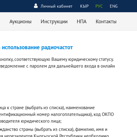
Личный кабинет
КЫР
РУС
ENG
Аукционы
Инструкции
НПА
Контакты
а использование радиочастот
кнопку, соответствующую Вашему юридическому статусу.
уведомление с паролем для дальнейшего входа в онлайн
а к стране (выбрать из списка), наименование
дентификационный номер налогоплательщика), код ОКПО
ководителя юридического лица;
данство страны (выбрать из списка), фамилию, имя и
 Для нерезидентов Кыргызской Республики необходимо