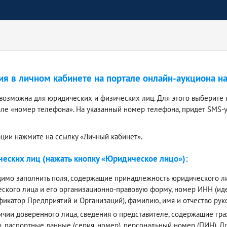
ия в личном кабинете на портале онлайн-аукциона н
 возможна для юридических и физических лиц. Для этого выберите 
оле «номер телефона». На указанный номер телефона, придет SMS-
ации нажмите на ссылку «Личный кабинет».
еских лиц (нажать кнопку «Юридическое лицо»):
имо заполнить поля, содержащие принадлежность юридического лиц
ского лица и его организационно-правовую форму, номер ИНН (и
фикатор Предприятий и Организаций), фамилию, имя и отчество ру
ичии доверенного лица, сведения о представителе, содержащие граж
о, паспортные данные (серия, номер), персональный номер (ПИН).