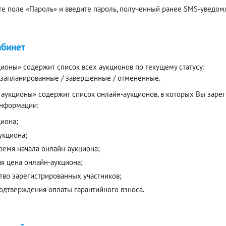
е поле «Пароль» и введите пароль, полученный ранее SMS-уведомл
абинет
ионы» содержит список всех аукционов по текущему статусу:
/ запланированные / завершенные / отмененные.
аукционы» содержит список онлайн-аукционов, в которых Вы зареги
нформации:
циона;
укциона;
время начала онлайн-аукциона;
ая цена онлайн-аукциона;
тво зарегистрированных участников;
подтверждения оплаты гарантийного взноса.