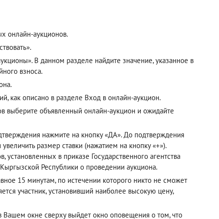
ых онлайн-аукционов.
твовать».
кционы». В данном разделе найдите значение, указанное в
йного взноса.
она.
ий, как описано в разделе
Вход в онлайн-аукцион
.
ов выберите объявленный онлайн-аукцион и ожидайте
одтверждения нажмите на кнопку «ДА». До подтверждения
 увеличить размер ставки (нажатием на кнопку «+»).
, установленных в приказе Государственного агентства
 Кыргызской Республики о проведении аукциона.
авное 15 минутам, по истечении которого никто не сможет
ется участник, установивший наиболее высокую цену,
 в Вашем окне сверху выйдет окно оповещения о том, что