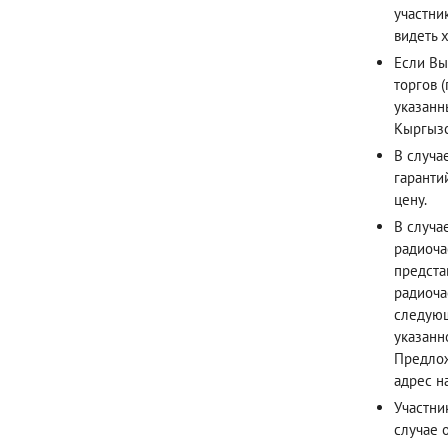
участни
видеть х
Если Вы
торгов 
указанн
Кыргызс
В случа
гаранти
цену.
В случа
радиоча
предста
радиоча
следующ
указанн
Предлож
адрес н
Участни
случае 