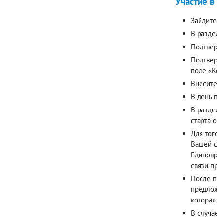
Участие в
Зайдите
В разде
Подтвер
Подтвер
поле «К
Внесите
В день 
В разде
старта 
Для тог
Вашей с
Единовр
связи п
После п
предлож
которая
В случа