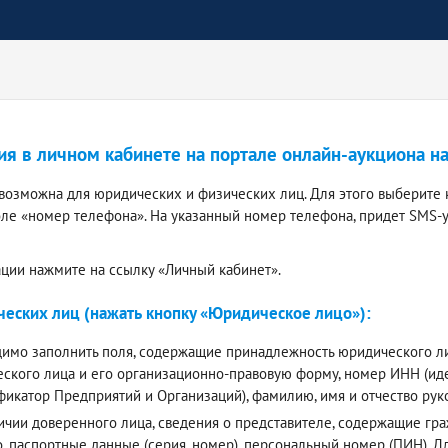
ия в личном кабинете на портале онлайн-аукциона н
 возможна для юридических и физических лиц. Для этого выберите 
оле «номер телефона». На указанный номер телефона, придет SMS-
ации нажмите на ссылку «Личный кабинет».
еских лиц (нажать кнопку «Юридическое лицо»):
имо заполнить поля, содержащие принадлежность юридического лиц
ского лица и его организационно-правовую форму, номер ИНН (и
фикатор Предприятий и Организаций), фамилию, имя и отчество ру
ичии доверенного лица, сведения о представителе, содержащие граж
о, паспортные данные (серия, номер), персональный номер (ПИН).