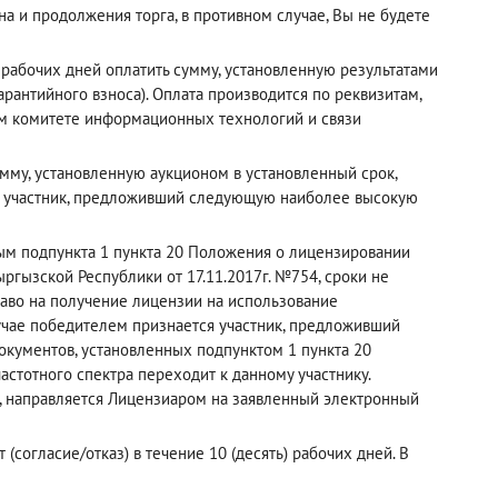
а и продолжения торга, в противном случае, Вы не будете
рабочих дней оплатить сумму, установленную результатами
рантийного взноса). Оплата производится по реквизитам,
ном комитете информационных технологий и связи
мму, установленную аукционом в установленный срок,
й участник, предложивший следующую наиболее высокую
рым подпункта 1 пункта 20 Положения о лицензировании
ргызской Республики от 17.11.2017г. №754, сроки не
раво на получение лицензии на использование
лучае победителем признается участник, предложивший
кументов, установленных подпунктом 1 пункта 20
астотного спектра переходит к данному участнику.
, направляется Лицензиаром на заявленный электронный
(согласие/отказ) в течение 10 (десять) рабочих дней. В