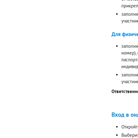
прикреп
заполни
участни
Для физиче
заполни
номер),
паспорт
индивид
заполни
участни
Ответственн
Вход в он
Откройт
Выберит