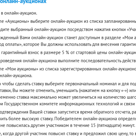
 онлайн-аукционах
 в онлайн-аукцион.
ле «Аукционы» выберите онлайн-аукцион из списка запланированн
дите выбранный онлайн-аукцион посредством нажатия кнопки «Учас
жденный Вами онлайн-аукцион станет доступным в разделе «Мои ау
од оплаты», которое Вы должны использовать для внесения гаранти
 гарантийный взнос в размере 5 % от стартовой цены онлайн-аукци
проведения онлайн-аукциона выполните последовательность действ
ле «Мои аукционы» из списка зарегистрированных онлайн-аукцион
онлайн-аукциона.
о чтобы сделать ставку выберите первоначальный номинал и для п
тавки, Вы можете отменить, уменьшить (нажатием на кнопку «-») или
еменно ставка максимально может увеличиться на количество шагов
ри Государственном комитете информационных технологий и связи
одтверждения Вашей ставки запустится время обратного отсчета, р
ить более высокую ставку. Победителем онлайн-аукциона определя
 не повысилась другим участником в течение 15 (пятнадцати) минут.
е, когда другой участник повысил ставку и предложил свою цену, то