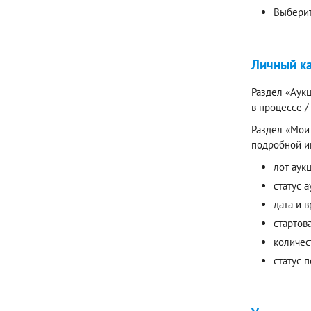
Выберит
Личный к
Раздел «Аукц
в процессе 
Раздел «Мои 
подробной и
лот аук
статус а
дата и 
стартов
количес
статус 