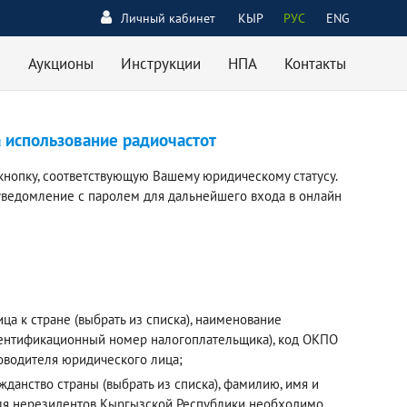
Личный кабинет
КЫР
РУС
ENG
Аукционы
Инструкции
НПА
Контакты
а использование радиочастот
кнопку, соответствующую Вашему юридическому статусу.
уведомление с паролем для дальнейшего входа в онлайн
а к стране (выбрать из списка), наименование
дентификационный номер налогоплательщика), код ОКПО
ководителя юридического лица;
данство страны (выбрать из списка), фамилию, имя и
 Для нерезидентов Кыргызской Республики необходимо