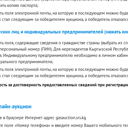
ить копию паспорта;
ть поля электронной почты, на которую в последующем можно будет
к стал следующим за победителем аукциона, а победитель отказалс
ских лиц и индивидуальных предпринимателей (нажать кно
ть поля, содержащие сведения о гражданстве страны (выбрать из спи
 персональный номер (ПИН). Для нерезидентов Кыргызской Респуб
а. Индивидуальному предпринимателю необходимо в личном кабинет
уального предпринимателя;
ть поля электронной почты, на которую в последующем можно будет
к стал следующим за победителем аукциона, а победитель отказалс
ость за достоверность предоставляемых сведений при регистрации 
лайн-аукцион
е в браузере Интернет адрес gasauction.srs.kg
е поле «Номер телефона» и введите номер Вашего мобильного теле