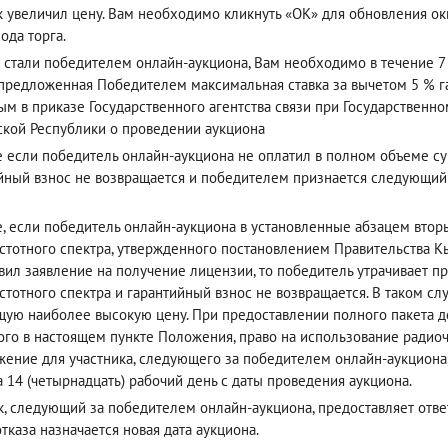
к увеличил цену. Вам необходимо кликнуть «ОК» для обновления окн
ода торга.
 стали победителем онлайн-аукциона, Вам необходимо в течение 7 
(предложенная Победителем максимальная ставка за вычетом 5 % га
ым в приказе Государственного агентства связи при Государствен
кой Республики о проведении аукциона
е если победитель онлайн-аукциона не оплатил в полном объеме су
йный взнос не возвращается и победителем признается следующи
е, если победитель онлайн-аукциона в установленные абзацем вто
стотного спектра, утвержденного постановлением Правительства Кы
вил заявление на получение лицензии, то победитель утрачивает п
стотного спектра и гарантийный взнос не возвращается. В таком с
ую наиболее высокую цену. При предоставлении полного пакета до
ого в настоящем пункте Положения, право на использование радиоч
ение для участника, следующего за победителем онлайн-аукциона
а 14 (четырнадцать) рабочий день с даты проведения аукциона.
к, следующий за победителем онлайн-аукциона, предоставляет ответ 
отказа назначается новая дата аукциона.