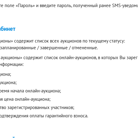
е поле «Пароль» и введите пароль, полученный ранее SMS-уведомл
абинет
ионы» содержит список всех аукционов по текущему статусу:
/ запланированные / завершенные / отмененные.
аукционы» содержит список онлайн-аукционов, в которых Вы зареги
нформации:
циона;
укциона;
время начала онлайн-аукциона;
ая цена онлайн-аукциона;
тво зарегистрированных участников;
подтверждения оплаты гарантийного взноса.