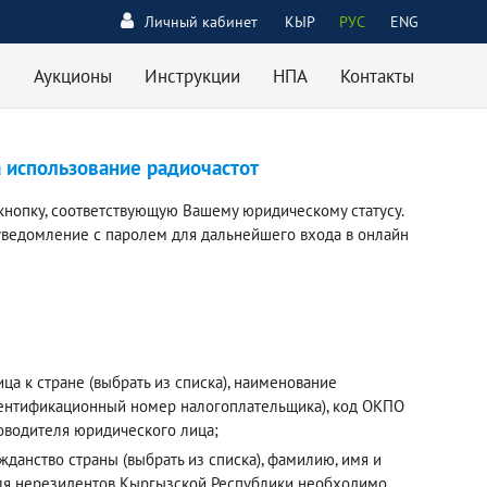
Личный кабинет
КЫР
РУС
ENG
Аукционы
Инструкции
НПА
Контакты
а использование радиочастот
кнопку, соответствующую Вашему юридическому статусу.
уведомление с паролем для дальнейшего входа в онлайн
а к стране (выбрать из списка), наименование
дентификационный номер налогоплательщика), код ОКПО
ководителя юридического лица;
данство страны (выбрать из списка), фамилию, имя и
 Для нерезидентов Кыргызской Республики необходимо