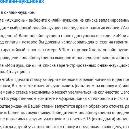
 онлайн-аукционах
 в онлайн-аукцион.
ле «Аукционы» выберите онлайн-аукцион из списка запланированн
дите выбранный онлайн-аукцион посредством нажатия кнопки «Учас
жденный Вами онлайн-аукцион станет доступным в разделе «Мои ау
од оплаты», которое Вы должны использовать для внесения гаранти
 гарантийный взнос в размере 5 % от стартовой цены онлайн-аукци
проведения онлайн-аукциона выполните последовательность действ
ле «Мои аукционы» из списка зарегистрированных онлайн-аукцион
онлайн-аукциона.
о чтобы сделать ставку выберите первоначальный номинал и для п
тавки, Вы можете отменить, уменьшить (нажатием на кнопку «-») или
еменно ставка максимально может увеличиться на количество шагов
ри Государственном комитете информационных технологий и связи
одтверждения Вашей ставки запустится время обратного отсчета, р
ить более высокую ставку. Победителем онлайн-аукциона определя
 не повысилась другим участником в течение 15 (пятнадцати) минут.
е, когда другой участник повысил ставку и предложил свою цену, то