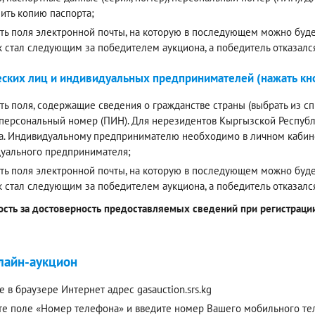
ить копию паспорта;
ть поля электронной почты, на которую в последующем можно будет
к стал следующим за победителем аукциона, а победитель отказалс
ских лиц и индивидуальных предпринимателей (нажать кно
ть поля, содержащие сведения о гражданстве страны (выбрать из спи
 персональный номер (ПИН). Для нерезидентов Кыргызской Респуб
а. Индивидуальному предпринимателю необходимо в личном кабинет
уального предпринимателя;
ть поля электронной почты, на которую в последующем можно будет
к стал следующим за победителем аукциона, а победитель отказалс
ость за достоверность предоставляемых сведений при регистрации 
лайн-аукцион
е в браузере Интернет адрес gasauction.srs.kg
е поле «Номер телефона» и введите номер Вашего мобильного теле