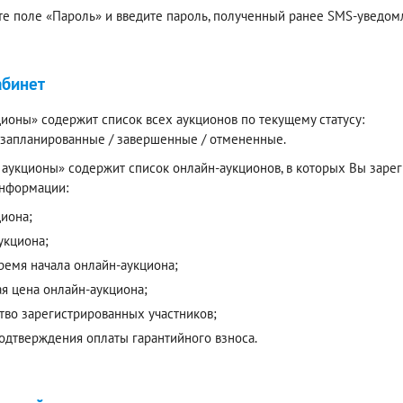
е поле «Пароль» и введите пароль, полученный ранее SMS-уведомл
абинет
ионы» содержит список всех аукционов по текущему статусу:
/ запланированные / завершенные / отмененные.
аукционы» содержит список онлайн-аукционов, в которых Вы зареги
нформации:
циона;
укциона;
время начала онлайн-аукциона;
ая цена онлайн-аукциона;
тво зарегистрированных участников;
подтверждения оплаты гарантийного взноса.