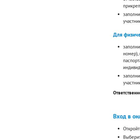
прикреп
заполни
участни
Для физиче
заполни
номер),
паспорт
индивид
заполни
участни
Ответственн
Вход в он
Откройт
Выберит