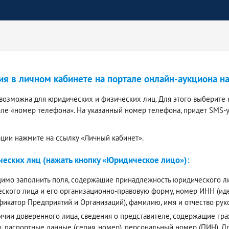
ия в личном кабинете на портале онлайн-аукциона н
 возможна для юридических и физических лиц. Для этого выберите 
оле «номер телефона». На указанный номер телефона, придет SMS-
ации нажмите на ссылку «Личный кабинет».
еских лиц (нажать кнопку «Юридическое лицо»):
имо заполнить поля, содержащие принадлежность юридического лиц
ского лица и его организационно-правовую форму, номер ИНН (и
фикатор Предприятий и Организаций), фамилию, имя и отчество ру
ичии доверенного лица, сведения о представителе, содержащие граж
о, паспортные данные (серия, номер), персональный номер (ПИН).