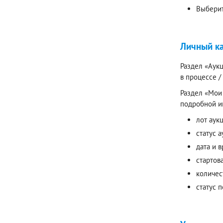
Выберит
Личный к
Раздел «Аукц
в процессе 
Раздел «Мои 
подробной и
лот аук
статус а
дата и 
стартов
количес
статус 