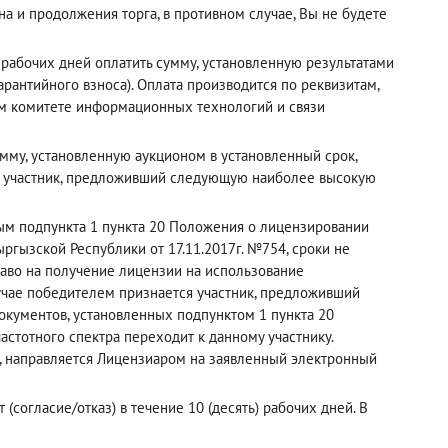
а и продолжения торга, в противном случае, Вы не будете
рабочих дней оплатить сумму, установленную результатами
рантийного взноса). Оплата производится по реквизитам,
ном комитете информационных технологий и связи
мму, установленную аукционом в установленный срок,
й участник, предложивший следующую наиболее высокую
рым подпункта 1 пункта 20 Положения о лицензировании
ргызской Республики от 17.11.2017г. №754, сроки не
раво на получение лицензии на использование
лучае победителем признается участник, предложивший
кументов, установленных подпунктом 1 пункта 20
астотного спектра переходит к данному участнику.
, направляется Лицензиаром на заявленный электронный
(согласие/отказ) в течение 10 (десять) рабочих дней. В