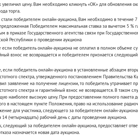
к увеличил цену. Вам необходимо кликнуть «ОК» для обновления окн
ода торга.
 стали победителем онлайн-аукциона, Вам необходимо в течение 7 
(предложенная Победителем максимальная ставка за вычетом 5 % га
ым в приказе Государственного агентства связи при Государствен
кой Республики о проведении аукциона
е если победитель онлайн-аукциона не оплатил в полном объеме су
йный взнос не возвращается и победителем признается следующи
е, если победитель онлайн-аукциона в установленные абзацем вто
стотного спектра, утвержденного постановлением Правительства Кы
вил заявление на получение лицензии, то победитель утрачивает п
стотного спектра и гарантийный взнос не возвращается. В таком с
ую наиболее высокую цену. При предоставлении полного пакета до
ого в настоящем пункте Положения, право на использование радиоч
ение для участника, следующего за победителем онлайн-аукциона
а 14 (четырнадцать) рабочий день с даты проведения аукциона.
к, следующий за победителем онлайн-аукциона, предоставляет ответ 
отказа назначается новая дата аукциона.