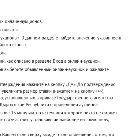
ых онлайн-аукционов.
твовать».
кционы». В данном разделе найдите значение, указанное в
йного взноса.
она.
ий, как описано в разделе
Вход в онлайн-аукцион
.
ов выберите объявленный онлайн-аукцион и ожидайте
одтверждения нажмите на кнопку «ДА». До подтверждения
 увеличить размер ставки (нажатием на кнопку «+»).
, установленных в приказе Государственного агентства
 Кыргызской Республики о проведении аукциона.
авное 15 минутам, по истечении которого никто не сможет
ется участник, установивший наиболее высокую цену,
 в Вашем окне сверху выйдет окно оповещения о том, что