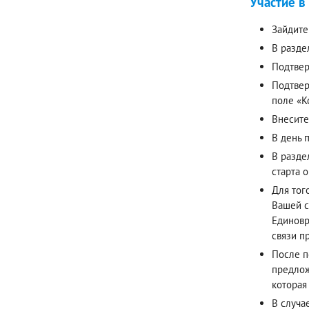
Участие в
Зайдите
В разде
Подтвер
Подтвер
поле «К
Внесите
В день 
В разде
старта 
Для тог
Вашей с
Единовр
связи п
После п
предлож
которая
В случа