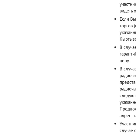
участни
видеть х
Если Вы
торгов 
указанн
Кыргызс
В случа
гаранти
цену.
В случа
радиоча
предста
радиоча
следующ
указанн
Предлож
адрес н
Участни
случае 