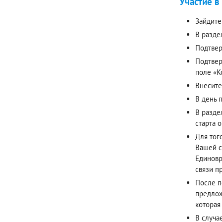
Участие в
Зайдите
В разде
Подтвер
Подтвер
поле «К
Внесите
В день 
В разде
старта 
Для тог
Вашей с
Единовр
связи п
После п
предлож
которая
В случа