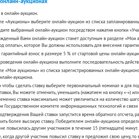
 онлайн-аукционах
 в онлайн-аукцион.
ле «Аукционы» выберите онлайн-аукцион из списка запланированн
дите выбранный онлайн-аукцион посредством нажатия кнопки «Учас
жденный Вами онлайн-аукцион станет доступным в разделе «Мои ау
од оплаты», которое Вы должны использовать для внесения гаранти
 гарантийный взнос в размере 5 % от стартовой цены онлайн-аукци
проведения онлайн-аукциона выполните последовательность действ
ле «Мои аукционы» из списка зарегистрированных онлайн-аукцион
онлайн-аукциона.
о чтобы сделать ставку выберите первоначальный номинал и для п
тавки, Вы можете отменить, уменьшить (нажатием на кнопку «-») или
еменно ставка максимально может увеличиться на количество шагов
ри Государственном комитете информационных технологий и связи
одтверждения Вашей ставки запустится время обратного отсчета, р
ить более высокую ставку. Победителем онлайн-аукциона определя
 не повысилась другим участником в течение 15 (пятнадцати) минут.
е, когда другой участник повысил ставку и предложил свою цену, то