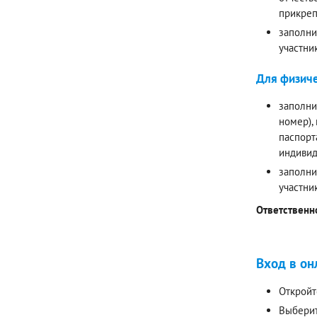
прикреп
заполни
участни
Для физиче
заполни
номер),
паспорт
индивид
заполни
участни
Ответственн
Вход в он
Откройт
Выберит