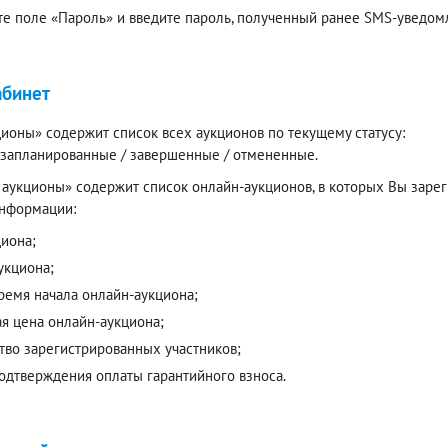
е поле «Пароль» и введите пароль, полученный ранее SMS-уведомл
абинет
ионы» содержит список всех аукционов по текущему статусу:
/ запланированные / завершенные / отмененные.
аукционы» содержит список онлайн-аукционов, в которых Вы зареги
нформации:
циона;
укциона;
время начала онлайн-аукциона;
ая цена онлайн-аукциона;
тво зарегистрированных участников;
подтверждения оплаты гарантийного взноса.