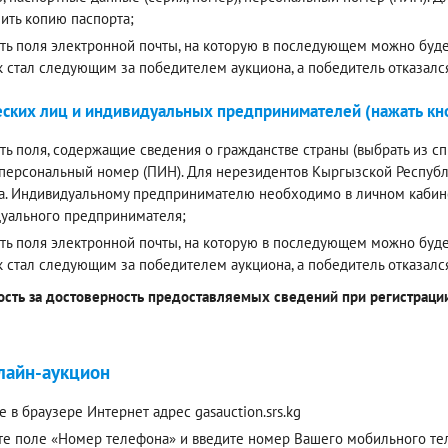
ить копию паспорта;
ть поля электронной почты, на которую в последующем можно будет
к стал следующим за победителем аукциона, а победитель отказалс
ских лиц и индивидуальных предпринимателей (нажать кно
ть поля, содержащие сведения о гражданстве страны (выбрать из спи
 персональный номер (ПИН). Для нерезидентов Кыргызской Респуб
а. Индивидуальному предпринимателю необходимо в личном кабинет
уального предпринимателя;
ть поля электронной почты, на которую в последующем можно будет
к стал следующим за победителем аукциона, а победитель отказалс
ость за достоверность предоставляемых сведений при регистрации 
лайн-аукцион
е в браузере Интернет адрес gasauction.srs.kg
е поле «Номер телефона» и введите номер Вашего мобильного теле