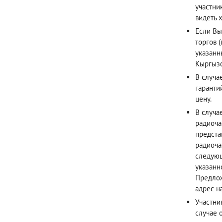
участни
видеть х
Если Вы
торгов 
указанн
Кыргызс
В случа
гаранти
цену.
В случа
радиоча
предста
радиоча
следующ
указанн
Предлож
адрес н
Участни
случае 