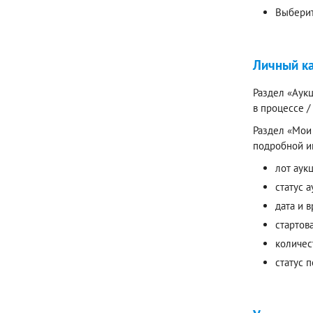
Выберит
Личный к
Раздел «Аукц
в процессе 
Раздел «Мои 
подробной и
лот аук
статус а
дата и 
стартов
количес
статус 