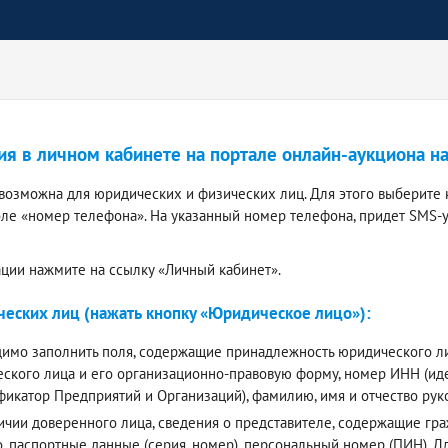
ия в личном кабинете на портале онлайн-аукциона н
 возможна для юридических и физических лиц. Для этого выберите 
оле «номер телефона». На указанный номер телефона, придет SMS-
ации нажмите на ссылку «Личный кабинет».
еских лиц (нажать кнопку «Юридическое лицо»):
имо заполнить поля, содержащие принадлежность юридического лиц
ского лица и его организационно-правовую форму, номер ИНН (и
фикатор Предприятий и Организаций), фамилию, имя и отчество ру
ичии доверенного лица, сведения о представителе, содержащие граж
о, паспортные данные (серия, номер), персональный номер (ПИН).