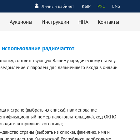
Личный кабинет
КЫР
РУС
ENG
Аукционы
Инструкции
НПА
Контакты
а использование радиочастот
кнопку, соответствующую Вашему юридическому статусу.
уведомление с паролем для дальнейшего входа в онлайн
а к стране (выбрать из списка), наименование
дентификационный номер налогоплательщика), код ОКПО
ководителя юридического лица;
данство страны (выбрать из списка), фамилию, имя и
 Для нерезидентов Кыргызской Республики необходимо