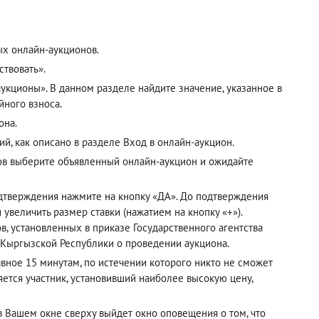
ых онлайн-аукционов.
твовать».
кционы». В данном разделе найдите значение, указанное в
йного взноса.
она.
ий, как описано в разделе
Вход в онлайн-аукцион
.
ов выберите объявленный онлайн-аукцион и ожидайте
одтверждения нажмите на кнопку «ДА». До подтверждения
 увеличить размер ставки (нажатием на кнопку «+»).
, установленных в приказе Государственного агентства
 Кыргызской Республики о проведении аукциона.
авное 15 минутам, по истечении которого никто не сможет
ется участник, установивший наиболее высокую цену,
 в Вашем окне сверху выйдет окно оповещения о том, что