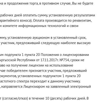
а и продолжения торга, в противном случае, Вы не будете
рабочих дней оплатить сумму, установленную результатами
рантийного взноса). Оплата производится по реквизитам,
ном комитете информационных технологий и связи
мму, установленную аукционом в установленный срок,
й участник, предложивший следующую наиболее высокую
рым подпункта 1 пункта 20 Положения о лицензировании
ргызской Республики от 17.11.2017г. №754, сроки не
раво на получение лицензии на использование
лучае победителем признается участник, предложивший
кументов, установленных подпунктом 1 пункта 20
астотного спектра переходит к данному участнику.
, направляется Лицензиаром на заявленный электронный
(согласие/отказ) в течение 10 (десять) рабочих дней. В