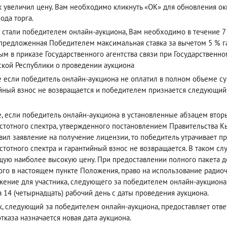
к увеличил цену. Вам необходимо кликнуть «ОК» для обновления окн
ода торга.
 стали победителем онлайн-аукциона, Вам необходимо в течение 7 
(предложенная Победителем максимальная ставка за вычетом 5 % га
ым в приказе Государственного агентства связи при Государствен
кой Республики о проведении аукциона
е если победитель онлайн-аукциона не оплатил в полном объеме су
йный взнос не возвращается и победителем признается следующи
е, если победитель онлайн-аукциона в установленные абзацем вто
стотного спектра, утвержденного постановлением Правительства Кы
вил заявление на получение лицензии, то победитель утрачивает п
стотного спектра и гарантийный взнос не возвращается. В таком с
ую наиболее высокую цену. При предоставлении полного пакета до
ого в настоящем пункте Положения, право на использование радиоч
ение для участника, следующего за победителем онлайн-аукциона
а 14 (четырнадцать) рабочий день с даты проведения аукциона.
к, следующий за победителем онлайн-аукциона, предоставляет ответ 
отказа назначается новая дата аукциона.