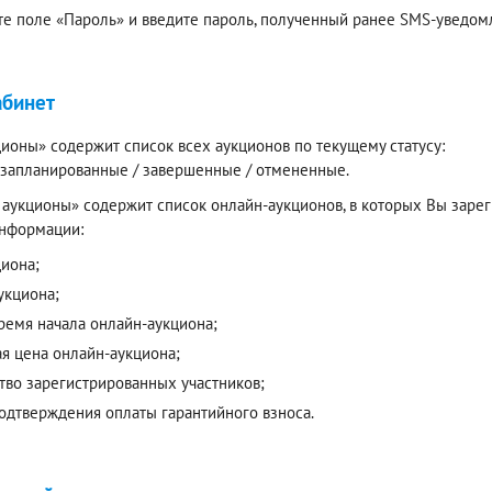
е поле «Пароль» и введите пароль, полученный ранее SMS-уведомл
абинет
ионы» содержит список всех аукционов по текущему статусу:
/ запланированные / завершенные / отмененные.
аукционы» содержит список онлайн-аукционов, в которых Вы зареги
нформации:
циона;
укциона;
время начала онлайн-аукциона;
ая цена онлайн-аукциона;
тво зарегистрированных участников;
подтверждения оплаты гарантийного взноса.