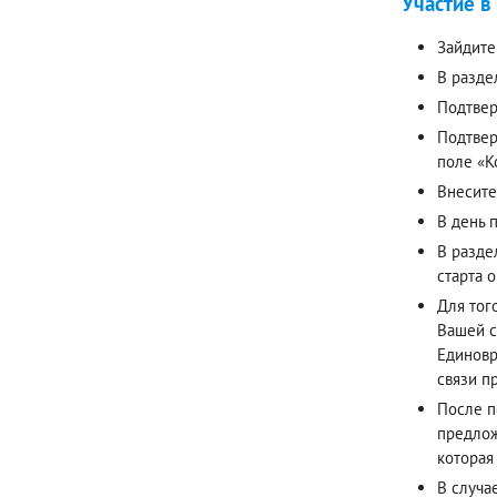
Участие в
Зайдите
В разде
Подтвер
Подтвер
поле «К
Внесите
В день 
В разде
старта 
Для тог
Вашей с
Единовр
связи п
После п
предлож
которая
В случа