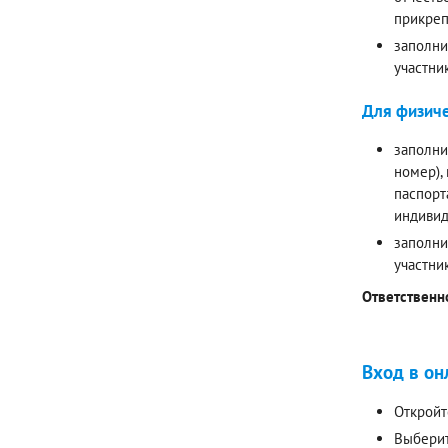
прикреп
заполни
участни
Для физиче
заполни
номер),
паспорт
индивид
заполни
участни
Ответственн
Вход в он
Откройт
Выберит