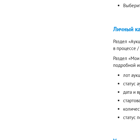
Выберит
Личный к
Раздел «Аукц
в процессе 
Раздел «Мои 
подробной и
лот аук
статус а
дата и 
стартов
количес
статус 