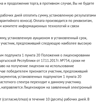
а и продолжения торга, в противном случае, Вы не будете
рабочих дней оплатить сумму, установленную результатами
рантийного взноса). Оплата производится по реквизитам,
ном комитете информационных технологий и связи
мму, установленную аукционом в установленный срок,
й участник, предложивший следующую наиболее высокую
рым подпункта 1 пункта 20 Положения о лицензировании
ргызской Республики от 17.11.2017г. №754, сроки не
раво на получение лицензии на использование
лучае победителем признается участник, предложивший
кументов, установленных подпунктом 1 пункта 20
астотного спектра переходит к данному участнику.
, направляется Лицензиаром на заявленный электронный
(согласие/отказ) в течение 10 (десять) рабочих дней. В