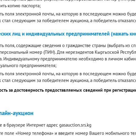
ить копию паспорта;
ть поля электронной почты, на которую в последующем можно будет
к стал следующим за победителем аукциона, а победитель отказалс
ских лиц и индивидуальных предпринимателей (нажать кно
ть поля, содержащие сведения о гражданстве страны (выбрать из спи
 персональный номер (ПИН). Для нерезидентов Кыргызской Респуб
а. Индивидуальному предпринимателю необходимо в личном кабинет
уального предпринимателя;
ть поля электронной почты, на которую в последующем можно будет
к стал следующим за победителем аукциона, а победитель отказалс
ость за достоверность предоставляемых сведений при регистрации 
лайн-аукцион
е в браузере Интернет адрес gasauction.srs.kg
е поле «Номер телефона» и введите номер Вашего мобильного теле