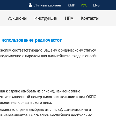
Личный кабинет
КЫР
РУС
ENG
Аукционы
Инструкции
НПА
Контакты
а использование радиочастот
кнопку, соответствующую Вашему юридическому статусу.
уведомление с паролем для дальнейшего входа в онлайн
а к стране (выбрать из списка), наименование
дентификационный номер налогоплательщика), код ОКПО
ководителя юридического лица;
данство страны (выбрать из списка), фамилию, имя и
 Для нерезидентов Кыргызской Республики необходимо