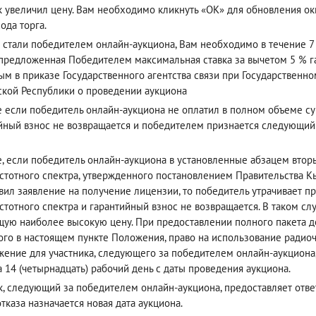
к увеличил цену. Вам необходимо кликнуть «ОК» для обновления окн
ода торга.
 стали победителем онлайн-аукциона, Вам необходимо в течение 7 
(предложенная Победителем максимальная ставка за вычетом 5 % га
ым в приказе Государственного агентства связи при Государствен
кой Республики о проведении аукциона
е если победитель онлайн-аукциона не оплатил в полном объеме су
йный взнос не возвращается и победителем признается следующи
е, если победитель онлайн-аукциона в установленные абзацем вто
стотного спектра, утвержденного постановлением Правительства Кы
вил заявление на получение лицензии, то победитель утрачивает п
стотного спектра и гарантийный взнос не возвращается. В таком с
ую наиболее высокую цену. При предоставлении полного пакета до
ого в настоящем пункте Положения, право на использование радиоч
ение для участника, следующего за победителем онлайн-аукциона
а 14 (четырнадцать) рабочий день с даты проведения аукциона.
к, следующий за победителем онлайн-аукциона, предоставляет ответ 
отказа назначается новая дата аукциона.