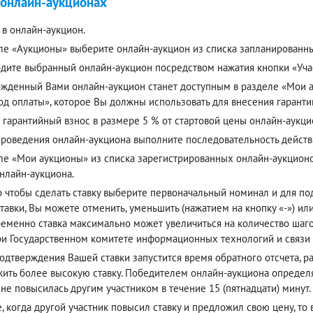
 онлайн-аукционах
 в онлайн-аукцион.
ле «Аукционы» выберите онлайн-аукцион из списка запланированн
дите выбранный онлайн-аукцион посредством нажатия кнопки «Учас
жденный Вами онлайн-аукцион станет доступным в разделе «Мои ау
од оплаты», которое Вы должны использовать для внесения гаранти
 гарантийный взнос в размере 5 % от стартовой цены онлайн-аукци
проведения онлайн-аукциона выполните последовательность действ
ле «Мои аукционы» из списка зарегистрированных онлайн-аукцион
онлайн-аукциона.
о чтобы сделать ставку выберите первоначальный номинал и для п
тавки, Вы можете отменить, уменьшить (нажатием на кнопку «-») или
еменно ставка максимально может увеличиться на количество шагов
ри Государственном комитете информационных технологий и связи
одтверждения Вашей ставки запустится время обратного отсчета, р
ить более высокую ставку. Победителем онлайн-аукциона определя
 не повысилась другим участником в течение 15 (пятнадцати) минут.
е, когда другой участник повысил ставку и предложил свою цену, то