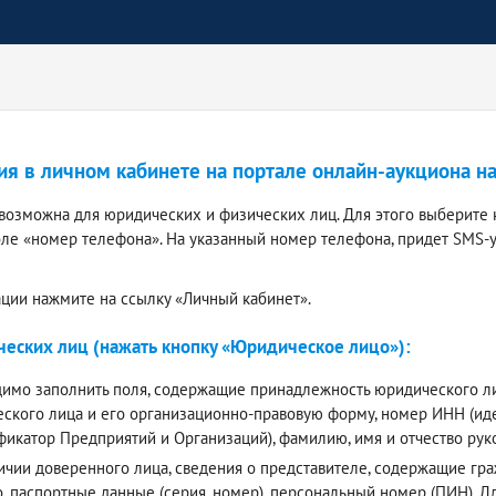
ия в личном кабинете на портале онлайн-аукциона н
 возможна для юридических и физических лиц. Для этого выберите 
оле «номер телефона». На указанный номер телефона, придет SMS-
ации нажмите на ссылку «Личный кабинет».
еских лиц (нажать кнопку «Юридическое лицо»):
имо заполнить поля, содержащие принадлежность юридического лиц
ского лица и его организационно-правовую форму, номер ИНН (и
фикатор Предприятий и Организаций), фамилию, имя и отчество ру
ичии доверенного лица, сведения о представителе, содержащие граж
о, паспортные данные (серия, номер), персональный номер (ПИН).