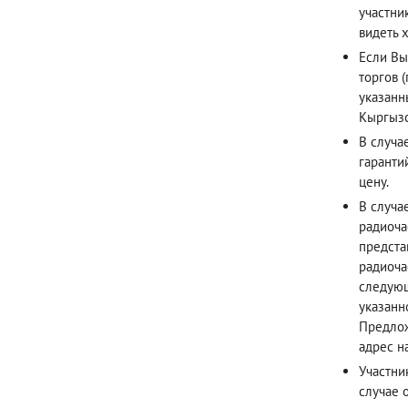
участни
видеть х
Если Вы
торгов 
указанн
Кыргызс
В случа
гаранти
цену.
В случа
радиоча
предста
радиоча
следующ
указанн
Предлож
адрес н
Участни
случае 