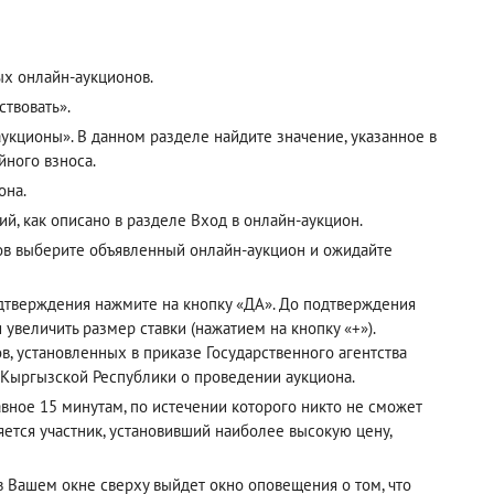
ых онлайн-аукционов.
твовать».
кционы». В данном разделе найдите значение, указанное в
йного взноса.
она.
ий, как описано в разделе
Вход в онлайн-аукцион
.
ов выберите объявленный онлайн-аукцион и ожидайте
одтверждения нажмите на кнопку «ДА». До подтверждения
 увеличить размер ставки (нажатием на кнопку «+»).
, установленных в приказе Государственного агентства
 Кыргызской Республики о проведении аукциона.
авное 15 минутам, по истечении которого никто не сможет
ется участник, установивший наиболее высокую цену,
 в Вашем окне сверху выйдет окно оповещения о том, что