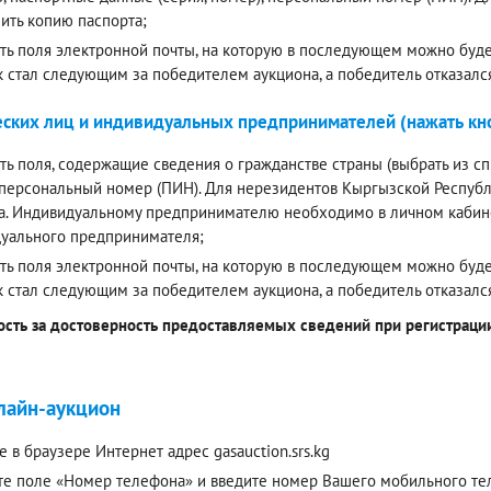
ить копию паспорта;
ть поля электронной почты, на которую в последующем можно будет
к стал следующим за победителем аукциона, а победитель отказалс
ских лиц и индивидуальных предпринимателей (нажать кно
ть поля, содержащие сведения о гражданстве страны (выбрать из спи
 персональный номер (ПИН). Для нерезидентов Кыргызской Респуб
а. Индивидуальному предпринимателю необходимо в личном кабинет
уального предпринимателя;
ть поля электронной почты, на которую в последующем можно будет
к стал следующим за победителем аукциона, а победитель отказалс
ость за достоверность предоставляемых сведений при регистрации 
лайн-аукцион
е в браузере Интернет адрес gasauction.srs.kg
е поле «Номер телефона» и введите номер Вашего мобильного теле