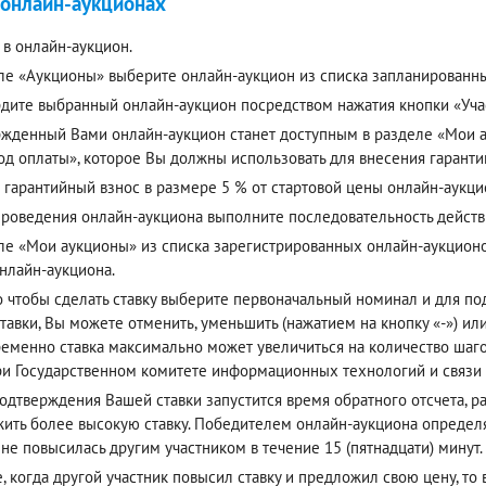
 онлайн-аукционах
 в онлайн-аукцион.
ле «Аукционы» выберите онлайн-аукцион из списка запланированн
дите выбранный онлайн-аукцион посредством нажатия кнопки «Учас
жденный Вами онлайн-аукцион станет доступным в разделе «Мои ау
од оплаты», которое Вы должны использовать для внесения гаранти
 гарантийный взнос в размере 5 % от стартовой цены онлайн-аукци
проведения онлайн-аукциона выполните последовательность действ
ле «Мои аукционы» из списка зарегистрированных онлайн-аукцион
онлайн-аукциона.
о чтобы сделать ставку выберите первоначальный номинал и для п
тавки, Вы можете отменить, уменьшить (нажатием на кнопку «-») или
еменно ставка максимально может увеличиться на количество шагов
ри Государственном комитете информационных технологий и связи
одтверждения Вашей ставки запустится время обратного отсчета, р
ить более высокую ставку. Победителем онлайн-аукциона определя
 не повысилась другим участником в течение 15 (пятнадцати) минут.
е, когда другой участник повысил ставку и предложил свою цену, то