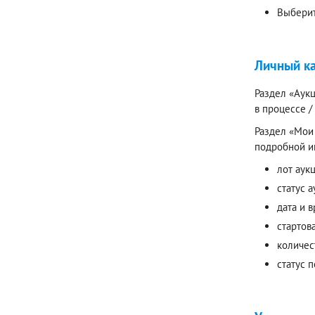
Выберит
Личный к
Раздел «Аукц
в процессе 
Раздел «Мои 
подробной и
лот аук
статус а
дата и 
стартов
количес
статус 