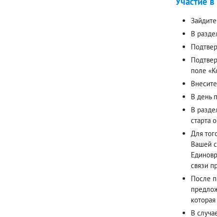
Участие в
Зайдите
В разде
Подтвер
Подтвер
поле «К
Внесите
В день 
В разде
старта 
Для тог
Вашей с
Единовр
связи п
После п
предлож
которая
В случа