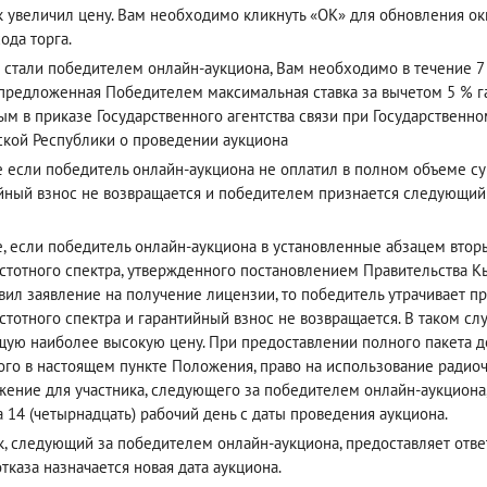
к увеличил цену. Вам необходимо кликнуть «ОК» для обновления окн
ода торга.
 стали победителем онлайн-аукциона, Вам необходимо в течение 7 
(предложенная Победителем максимальная ставка за вычетом 5 % га
ым в приказе Государственного агентства связи при Государствен
кой Республики о проведении аукциона
е если победитель онлайн-аукциона не оплатил в полном объеме су
йный взнос не возвращается и победителем признается следующи
е, если победитель онлайн-аукциона в установленные абзацем вто
стотного спектра, утвержденного постановлением Правительства Кы
вил заявление на получение лицензии, то победитель утрачивает п
стотного спектра и гарантийный взнос не возвращается. В таком с
ую наиболее высокую цену. При предоставлении полного пакета до
ого в настоящем пункте Положения, право на использование радиоч
ение для участника, следующего за победителем онлайн-аукциона
а 14 (четырнадцать) рабочий день с даты проведения аукциона.
к, следующий за победителем онлайн-аукциона, предоставляет ответ 
отказа назначается новая дата аукциона.