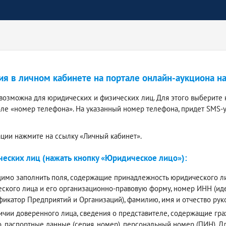
ия в личном кабинете на портале онлайн-аукциона н
 возможна для юридических и физических лиц. Для этого выберите 
оле «номер телефона». На указанный номер телефона, придет SMS-
ации нажмите на ссылку «Личный кабинет».
еских лиц (нажать кнопку «Юридическое лицо»):
имо заполнить поля, содержащие принадлежность юридического лиц
ского лица и его организационно-правовую форму, номер ИНН (и
фикатор Предприятий и Организаций), фамилию, имя и отчество ру
ичии доверенного лица, сведения о представителе, содержащие граж
о, паспортные данные (серия, номер), персональный номер (ПИН).