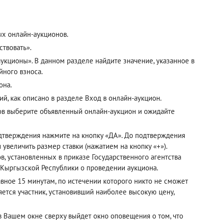
ых онлайн-аукционов.
твовать».
кционы». В данном разделе найдите значение, указанное в
йного взноса.
она.
ий, как описано в разделе
Вход в онлайн-аукцион
.
ов выберите объявленный онлайн-аукцион и ожидайте
одтверждения нажмите на кнопку «ДА». До подтверждения
 увеличить размер ставки (нажатием на кнопку «+»).
, установленных в приказе Государственного агентства
 Кыргызской Республики о проведении аукциона.
авное 15 минутам, по истечении которого никто не сможет
ется участник, установивший наиболее высокую цену,
 в Вашем окне сверху выйдет окно оповещения о том, что