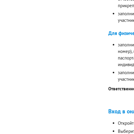
прикреп
заполни
участни
Для физиче
заполни
номер),
паспорт
индивид
заполни
участни
Ответственн
Вход в он
Откройт
Выберит