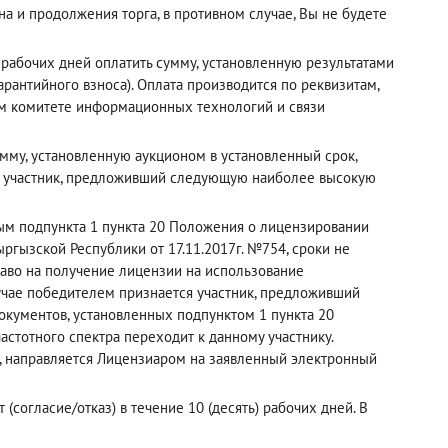
а и продолжения торга, в противном случае, Вы не будете
рабочих дней оплатить сумму, установленную результатами
рантийного взноса). Оплата производится по реквизитам,
ном комитете информационных технологий и связи
мму, установленную аукционом в установленный срок,
й участник, предложивший следующую наиболее высокую
рым подпункта 1 пункта 20 Положения о лицензировании
ргызской Республики от 17.11.2017г. №754, сроки не
раво на получение лицензии на использование
лучае победителем признается участник, предложивший
кументов, установленных подпунктом 1 пункта 20
астотного спектра переходит к данному участнику.
, направляется Лицензиаром на заявленный электронный
(согласие/отказ) в течение 10 (десять) рабочих дней. В