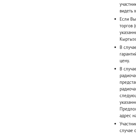
участни
видеть х
Если Вы
торгов 
указанн
Кыргызс
В случа
гаранти
цену.
В случа
радиоча
предста
радиоча
следующ
указанн
Предлож
адрес н
Участни
случае 