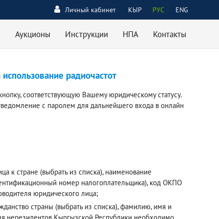
Личный кабинет
КЫР
РУС
ENG
Аукционы
Инструкции
НПА
Контакты
а использование радиочастот
кнопку, соответствующую Вашему юридическому статусу.
уведомление с паролем для дальнейшего входа в онлайн
а к стране (выбрать из списка), наименование
дентификационный номер налогоплательщика), код ОКПО
ководителя юридического лица;
данство страны (выбрать из списка), фамилию, имя и
 Для нерезидентов Кыргызской Республики необходимо