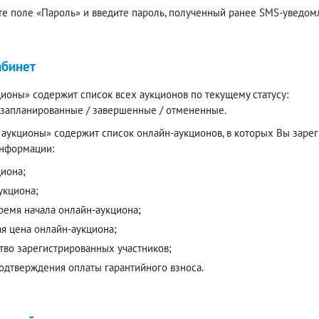
е поле «Пароль» и введите пароль, полученный ранее SMS-уведомл
абинет
ионы» содержит список всех аукционов по текущему статусу:
/ запланированные / завершенные / отмененные.
аукционы» содержит список онлайн-аукционов, в которых Вы зареги
нформации:
циона;
укциона;
время начала онлайн-аукциона;
ая цена онлайн-аукциона;
тво зарегистрированных участников;
подтверждения оплаты гарантийного взноса.