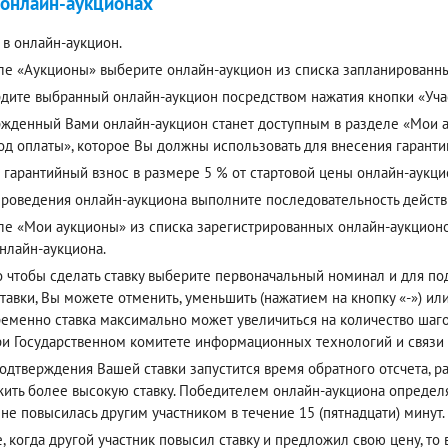
 онлайн-аукционах
 в онлайн-аукцион.
ле «Аукционы» выберите онлайн-аукцион из списка запланированн
дите выбранный онлайн-аукцион посредством нажатия кнопки «Учас
жденный Вами онлайн-аукцион станет доступным в разделе «Мои ау
од оплаты», которое Вы должны использовать для внесения гаранти
 гарантийный взнос в размере 5 % от стартовой цены онлайн-аукци
проведения онлайн-аукциона выполните последовательность действ
ле «Мои аукционы» из списка зарегистрированных онлайн-аукцион
онлайн-аукциона.
о чтобы сделать ставку выберите первоначальный номинал и для п
тавки, Вы можете отменить, уменьшить (нажатием на кнопку «-») или
еменно ставка максимально может увеличиться на количество шагов
ри Государственном комитете информационных технологий и связи
одтверждения Вашей ставки запустится время обратного отсчета, р
ить более высокую ставку. Победителем онлайн-аукциона определя
 не повысилась другим участником в течение 15 (пятнадцати) минут.
е, когда другой участник повысил ставку и предложил свою цену, то