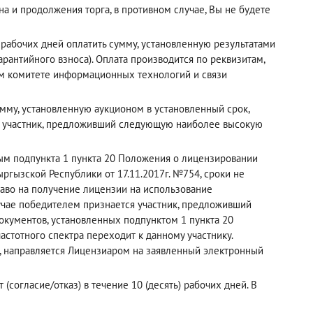
а и продолжения торга, в противном случае, Вы не будете
рабочих дней оплатить сумму, установленную результатами
рантийного взноса). Оплата производится по реквизитам,
ном комитете информационных технологий и связи
мму, установленную аукционом в установленный срок,
й участник, предложивший следующую наиболее высокую
рым подпункта 1 пункта 20 Положения о лицензировании
ргызской Республики от 17.11.2017г. №754, сроки не
раво на получение лицензии на использование
лучае победителем признается участник, предложивший
кументов, установленных подпунктом 1 пункта 20
астотного спектра переходит к данному участнику.
, направляется Лицензиаром на заявленный электронный
(согласие/отказ) в течение 10 (десять) рабочих дней. В