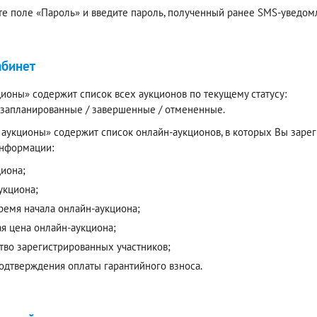
е поле «Пароль» и введите пароль, полученный ранее SMS-уведомл
абинет
ионы» содержит список всех аукционов по текущему статусу:
/ запланированные / завершенные / отмененные.
аукционы» содержит список онлайн-аукционов, в которых Вы зареги
нформации:
циона;
укциона;
время начала онлайн-аукциона;
ая цена онлайн-аукциона;
тво зарегистрированных участников;
подтверждения оплаты гарантийного взноса.