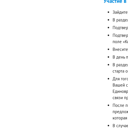
Участие в
Зайдите
В разде
Подтвер
Подтвер
поле «К
Внесите
В день 
В разде
старта 
Для тог
Вашей с
Единовр
связи п
После п
предлож
которая
В случа