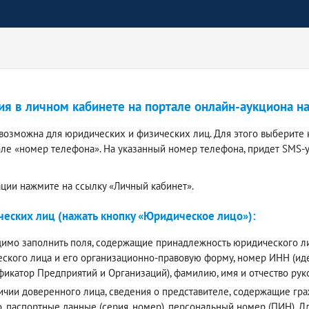
ия в личном кабинете на портале онлайн-аукциона н
 возможна для юридических и физических лиц. Для этого выберите 
оле «номер телефона». На указанный номер телефона, придет SMS-
ации нажмите на ссылку «Личный кабинет».
еских лиц (нажать кнопку «Юридическое лицо»):
имо заполнить поля, содержащие принадлежность юридического лиц
ского лица и его организационно-правовую форму, номер ИНН (и
фикатор Предприятий и Организаций), фамилию, имя и отчество ру
ичии доверенного лица, сведения о представителе, содержащие граж
о, паспортные данные (серия, номер), персональный номер (ПИН).