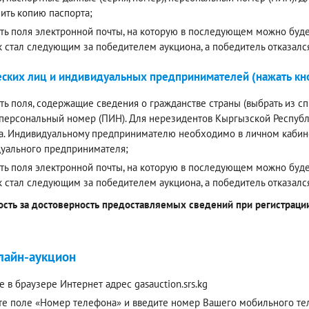
ить копию паспорта;
ть поля электронной почты, на которую в последующем можно будет
к стал следующим за победителем аукциона, а победитель отказалс
ских лиц и индивидуальных предпринимателей (нажать кно
ть поля, содержащие сведения о гражданстве страны (выбрать из спи
 персональный номер (ПИН). Для нерезидентов Кыргызской Респуб
а. Индивидуальному предпринимателю необходимо в личном кабинет
уального предпринимателя;
ть поля электронной почты, на которую в последующем можно будет
к стал следующим за победителем аукциона, а победитель отказалс
ость за достоверность предоставляемых сведений при регистрации 
лайн-аукцион
е в браузере Интернет адрес gasauction.srs.kg
е поле «Номер телефона» и введите номер Вашего мобильного теле