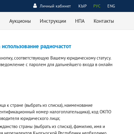
Личный кабинет
КЫР
РУС
ENG
Аукционы
Инструкции
НПА
Контакты
а использование радиочастот
кнопку, соответствующую Вашему юридическому статусу.
уведомление с паролем для дальнейшего входа в онлайн
а к стране (выбрать из списка), наименование
дентификационный номер налогоплательщика), код ОКПО
ководителя юридического лица;
данство страны (выбрать из списка), фамилию, имя и
 Для нерезидентов Кыргызской Республики необходимо