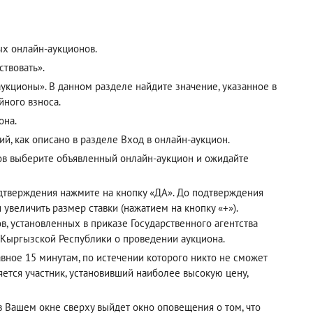
ых онлайн-аукционов.
твовать».
кционы». В данном разделе найдите значение, указанное в
йного взноса.
она.
ий, как описано в разделе
Вход в онлайн-аукцион
.
ов выберите объявленный онлайн-аукцион и ожидайте
одтверждения нажмите на кнопку «ДА». До подтверждения
 увеличить размер ставки (нажатием на кнопку «+»).
, установленных в приказе Государственного агентства
 Кыргызской Республики о проведении аукциона.
авное 15 минутам, по истечении которого никто не сможет
ется участник, установивший наиболее высокую цену,
 в Вашем окне сверху выйдет окно оповещения о том, что