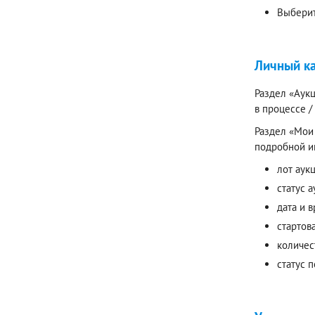
Выберит
Личный к
Раздел «Аукц
в процессе 
Раздел «Мои 
подробной и
лот аук
статус а
дата и 
стартов
количес
статус 