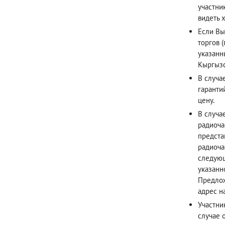
участни
видеть х
Если Вы
торгов 
указанн
Кыргызс
В случа
гаранти
цену.
В случа
радиоча
предста
радиоча
следующ
указанн
Предлож
адрес н
Участни
случае 