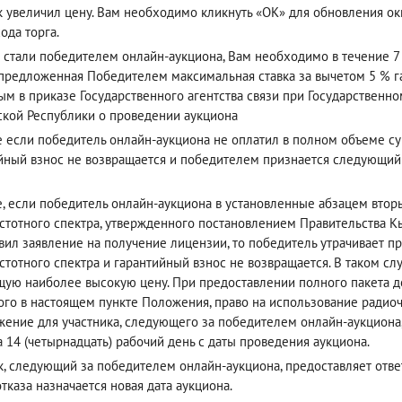
к увеличил цену. Вам необходимо кликнуть «ОК» для обновления окн
ода торга.
 стали победителем онлайн-аукциона, Вам необходимо в течение 7 
(предложенная Победителем максимальная ставка за вычетом 5 % га
ым в приказе Государственного агентства связи при Государствен
кой Республики о проведении аукциона
е если победитель онлайн-аукциона не оплатил в полном объеме су
йный взнос не возвращается и победителем признается следующи
е, если победитель онлайн-аукциона в установленные абзацем вто
стотного спектра, утвержденного постановлением Правительства Кы
вил заявление на получение лицензии, то победитель утрачивает п
стотного спектра и гарантийный взнос не возвращается. В таком с
ую наиболее высокую цену. При предоставлении полного пакета до
ого в настоящем пункте Положения, право на использование радиоч
ение для участника, следующего за победителем онлайн-аукциона
а 14 (четырнадцать) рабочий день с даты проведения аукциона.
к, следующий за победителем онлайн-аукциона, предоставляет ответ 
отказа назначается новая дата аукциона.