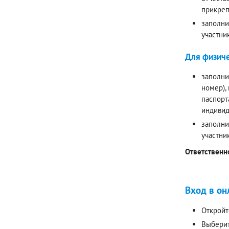
прикреп
заполни
участни
Для физиче
заполни
номер),
паспорт
индивид
заполни
участни
Ответственн
Вход в он
Откройт
Выберит