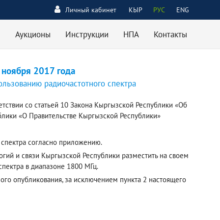
Личный кабинет
КЫР
РУС
ENG
Аукционы
Инструкции
НПА
Контакты
 ноября 2017 года
ользованию радиочастотного спектра
етствии со статьей 10 Закона Кыргызской Республики «Об
ублики «О Правительстве Кыргызской Республики»
 спектра согласно приложению.
огий и связи Кыргызской Республики разместить на своем
пектра в диапазоне 1800 МГц.
ного опубликования, за исключением пункта 2 настоящего