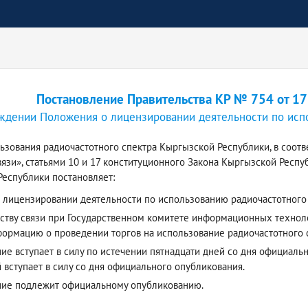
Постановление Правительства КР № 754 от 17
ждении Положения о лицензировании деятельности по исп
ьзования радиочастотного спектра Кыргызской Республики, в соотв
вязи», статьями 10 и 17 конституционного Закона Кыргызской Респ
еспублики постановляет:
 лицензировании деятельности по использованию радиочастотного
тству связи при Государственном комитете информационных технол
ормацию о проведении торгов на использование радиочастотного с
е вступает в силу по истечении пятнадцати дней со дня официаль
 вступает в силу со дня официального опубликования.
ние подлежит официальному опубликованию.