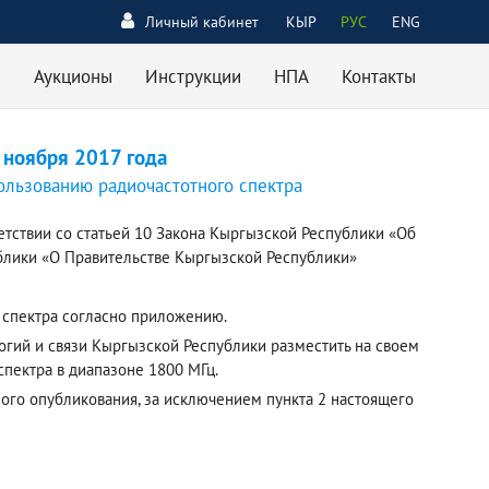
Личный кабинет
КЫР
РУС
ENG
Аукционы
Инструкции
НПА
Контакты
 ноября 2017 года
ользованию радиочастотного спектра
етствии со статьей 10 Закона Кыргызской Республики «Об
ублики «О Правительстве Кыргызской Республики»
 спектра согласно приложению.
огий и связи Кыргызской Республики разместить на своем
пектра в диапазоне 1800 МГц.
ного опубликования, за исключением пункта 2 настоящего