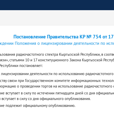
Постановление Правительства КР № 754 от 17
ждении Положения о лицензировании деятельности по исп
ьзования радиочастотного спектра Кыргызской Республики, в соотв
вязи», статьями 10 и 17 конституционного Закона Кыргызской Респ
еспублики постановляет:
 лицензировании деятельности по использованию радиочастотного
тству связи при Государственном комитете информационных технол
ормацию о проведении торгов на использование радиочастотного с
е вступает в силу по истечении пятнадцати дней со дня официаль
 вступает в силу со дня официального опубликования.
ние подлежит официальному опубликованию.