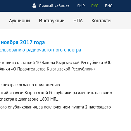
Личный кабинет
КЫР
РУС
ENG
Аукционы
Инструкции
НПА
Контакты
 ноября 2017 года
ользованию радиочастотного спектра
етствии со статьей 10 Закона Кыргызской Республики «Об
ублики «О Правительстве Кыргызской Республики»
 спектра согласно приложению.
огий и связи Кыргызской Республики разместить на своем
пектра в диапазоне 1800 МГц.
ного опубликования, за исключением пункта 2 настоящего