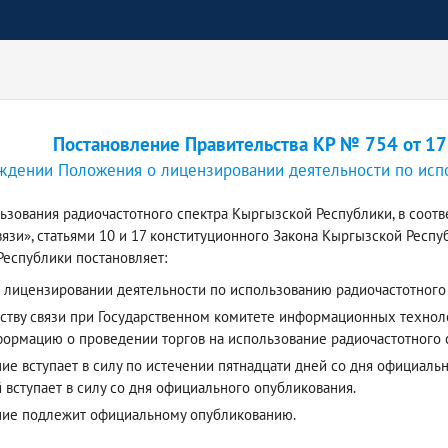
Постановление Правительства КР № 754 от 17
ждении Положения о лицензировании деятельности по исп
ьзования радиочастотного спектра Кыргызской Республики, в соотв
вязи», статьями 10 и 17 конституционного Закона Кыргызской Респ
еспублики постановляет:
 лицензировании деятельности по использованию радиочастотного
тству связи при Государственном комитете информационных технол
ормацию о проведении торгов на использование радиочастотного с
е вступает в силу по истечении пятнадцати дней со дня официаль
 вступает в силу со дня официального опубликования.
ние подлежит официальному опубликованию.