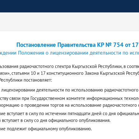
Постановление Правительства КР № 754 от 17
ждении Положения о лицензировании деятельности по исп
ьзования радиочастотного спектра Кыргызской Республики, в соотв
вязи», статьями 10 и 17 конституционного Закона Кыргызской Респ
еспублики постановляет:
 лицензировании деятельности по использованию радиочастотного
тству связи при Государственном комитете информационных технол
ормацию о проведении торгов на использование радиочастотного с
е вступает в силу по истечении пятнадцати дней со дня официаль
 вступает в силу со дня официального опубликования.
ние подлежит официальному опубликованию.