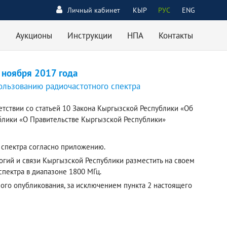
Личный кабинет
КЫР
РУС
ENG
Аукционы
Инструкции
НПА
Контакты
 ноября 2017 года
ользованию радиочастотного спектра
етствии со статьей 10 Закона Кыргызской Республики «Об
ублики «О Правительстве Кыргызской Республики»
 спектра согласно приложению.
огий и связи Кыргызской Республики разместить на своем
пектра в диапазоне 1800 МГц.
ного опубликования, за исключением пункта 2 настоящего