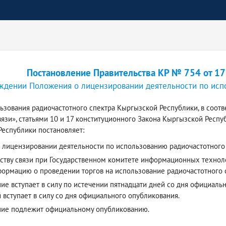
Постановление Правительства КР № 754 от 17
ждении Положения о лицензировании деятельности по исп
ьзования радиочастотного спектра Кыргызской Республики, в соотв
вязи», статьями 10 и 17 конституционного Закона Кыргызской Респ
еспублики постановляет:
 лицензировании деятельности по использованию радиочастотного
тству связи при Государственном комитете информационных технол
ормацию о проведении торгов на использование радиочастотного с
е вступает в силу по истечении пятнадцати дней со дня официаль
 вступает в силу со дня официального опубликования.
ние подлежит официальному опубликованию.