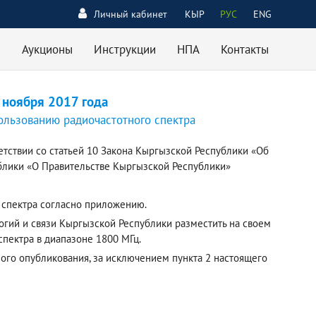
Личный кабинет
КЫР
РУС
ENG
Аукционы
Инструкции
НПА
Контакты
 ноября 2017 года
ользованию радиочастотного спектра
етствии со статьей 10 Закона Кыргызской Республики «Об
ублики «О Правительстве Кыргызской Республики»
 спектра согласно приложению.
огий и связи Кыргызской Республики разместить на своем
пектра в диапазоне 1800 МГц.
ного опубликования, за исключением пункта 2 настоящего