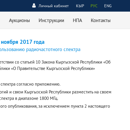
Личный кабинет
КЫР
РУС
ENG
Аукционы
Инструкции
НПА
Контакты
 ноября 2017 года
ользованию радиочастотного спектра
етствии со статьей 10 Закона Кыргызской Республики «Об
ублики «О Правительстве Кыргызской Республики»
 спектра согласно приложению.
огий и связи Кыргызской Республики разместить на своем
пектра в диапазоне 1800 МГц.
ного опубликования, за исключением пункта 2 настоящего