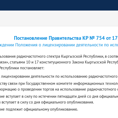
Постановление Правительства КР № 754 от 17
ждении Положения о лицензировании деятельности по исп
ьзования радиочастотного спектра Кыргызской Республики, в соотв
вязи», статьями 10 и 17 конституционного Закона Кыргызской Респ
еспублики постановляет:
 лицензировании деятельности по использованию радиочастотного
тству связи при Государственном комитете информационных технол
ормацию о проведении торгов на использование радиочастотного с
е вступает в силу по истечении пятнадцати дней со дня официаль
 вступает в силу со дня официального опубликования.
ние подлежит официальному опубликованию.