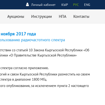
Личный кабинет
КЫР
РУС
ENG
Аукционы
Инструкции
НПА
Контакты
 ноября 2017 года
ользованию радиочастотного спектра
етствии со статьей 10 Закона Кыргызской Республики «Об
ублики «О Правительстве Кыргызской Республики»
 спектра согласно приложению.
огий и связи Кыргызской Республики разместить на своем
пектра в диапазоне 1800 МГц.
ного опубликования, за исключением пункта 2 настоящего