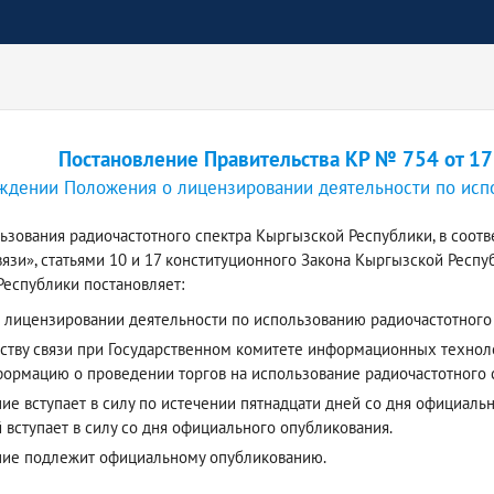
Постановление Правительства КР № 754 от 17
ждении Положения о лицензировании деятельности по исп
ьзования радиочастотного спектра Кыргызской Республики, в соотв
вязи», статьями 10 и 17 конституционного Закона Кыргызской Респ
еспублики постановляет:
 лицензировании деятельности по использованию радиочастотного
тству связи при Государственном комитете информационных технол
ормацию о проведении торгов на использование радиочастотного с
е вступает в силу по истечении пятнадцати дней со дня официаль
 вступает в силу со дня официального опубликования.
ние подлежит официальному опубликованию.